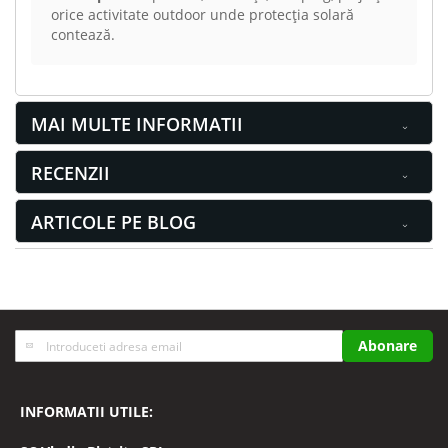
orice activitate outdoor unde protecția solară
contează.
MAI MULTE INFORMATII
RECENZII
ARTICOLE PE BLOG
Inscrieti-
Abonare
va
la
Buletinele
INFORMATII UTILE:
noastre
informative