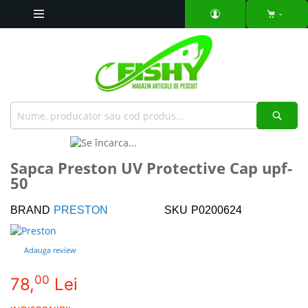
Mergeti
la
Continut
Căut
Skip
to
Skip
Sapca Preston UV Protective Cap upf-
the
to
50
end
the
of
beginning
the
of
BRAND
PRESTON
SKU
P0200624
images
the
gallery
images
Adauga review
gallery
00
78,
Lei