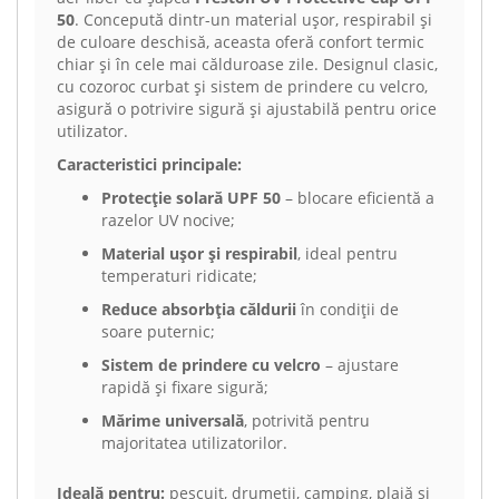
50
. Concepută dintr-un material ușor, respirabil și
de culoare deschisă, aceasta oferă confort termic
chiar și în cele mai călduroase zile. Designul clasic,
cu cozoroc curbat și sistem de prindere cu velcro,
asigură o potrivire sigură și ajustabilă pentru orice
utilizator.
Caracteristici principale:
Protecție solară UPF 50
– blocare eficientă a
razelor UV nocive;
Material ușor și respirabil
, ideal pentru
temperaturi ridicate;
Reduce absorbția căldurii
în condiții de
soare puternic;
Sistem de prindere cu velcro
– ajustare
rapidă și fixare sigură;
Mărime universală
, potrivită pentru
majoritatea utilizatorilor.
Ideală pentru:
pescuit, drumeții, camping, plajă și