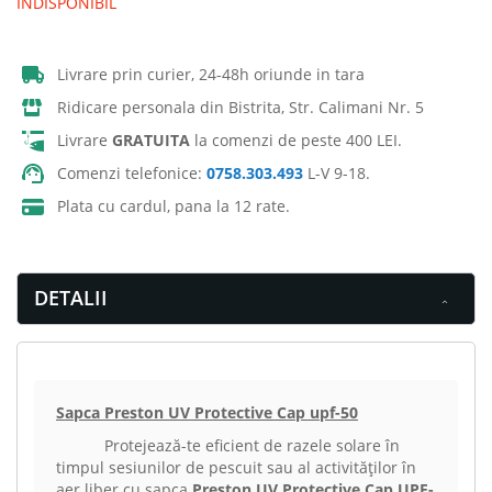
INDISPONIBIL
Livrare prin curier, 24-48h oriunde in tara
Ridicare personala din Bistrita, Str. Calimani Nr. 5
Livrare
GRATUITA
la comenzi de peste 400 LEI.
Comenzi telefonice:
0758.303.493
L-V 9-18.
Plata cu cardul, pana la 12 rate.
DETALII
Sapca Preston UV Protective Cap upf-50
Protejează-te eficient de razele solare în
timpul sesiunilor de pescuit sau al activităților în
aer liber cu șapca
Preston UV Protective Cap UPF-