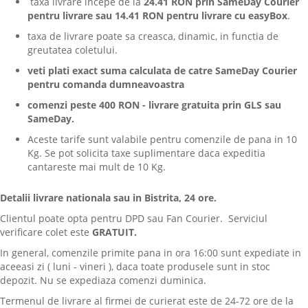
taxa livrare incepe de la
24.41 RON
prin SameDay
Courier
pentru livrare sau 14.41 RON pentru livrare cu easyBox
.
taxa de livrare poate sa creasca, dinamic, in functia de
greutatea coletului.
veti plati exact suma calculata de catre SameDay Courier
pentru comanda dumneavoastra
comenzi peste 400 RON - livrare gratuita prin GLS sau
SameDay.
Aceste tarife sunt valabile pentru comenzile de pana in 10
Kg. Se pot solicita taxe suplimentare daca expeditia
cantareste mai mult de 10 Kg.
Detalii livrare nationala sau in Bistrita, 24 ore.
Clientul poate opta pentru DPD sau Fan Courier. Serviciul
verificare colet este
GRATUIT.
In general, comenzile primite pana in ora 16:00 sunt expediate in
aceeasi zi ( luni - vineri ), daca toate produsele sunt in stoc
depozit. Nu se expediaza comenzi duminica.
Termenul de livrare al firmei de curierat este de 24-72 ore de la