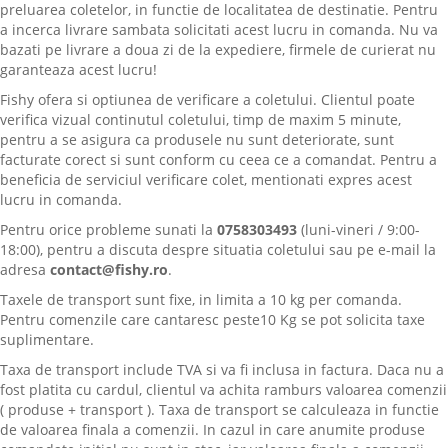
preluarea coletelor, in functie de localitatea de destinatie. Pentru
a incerca livrare sambata solicitati acest lucru in comanda. Nu va
bazati pe livrare a doua zi de la expediere, firmele de curierat nu
garanteaza acest lucru!
Fishy ofera si optiunea de verificare a coletului. Clientul poate
verifica vizual continutul coletului, timp de maxim 5 minute,
pentru a se asigura ca produsele nu sunt deteriorate, sunt
facturate corect si sunt conform cu ceea ce a comandat. Pentru a
beneficia de serviciul verificare colet, mentionati expres acest
lucru in comanda.
Pentru orice probleme sunati la
0758303493
(luni-vineri / 9:00-
18:00), pentru a discuta despre situatia coletului sau pe e-mail la
adresa
contact@fishy.ro
.
Taxele de transport sunt fixe, in limita a 10 kg per comanda.
Pentru comenzile care cantaresc peste10 Kg se pot solicita taxe
suplimentare.
Taxa de transport include TVA si va fi inclusa in factura. Daca nu a
fost platita cu cardul, clientul va achita ramburs valoarea comenzii
( produse + transport ). Taxa de transport se calculeaza in functie
de valoarea finala a comenzii. In cazul in care anumite produse