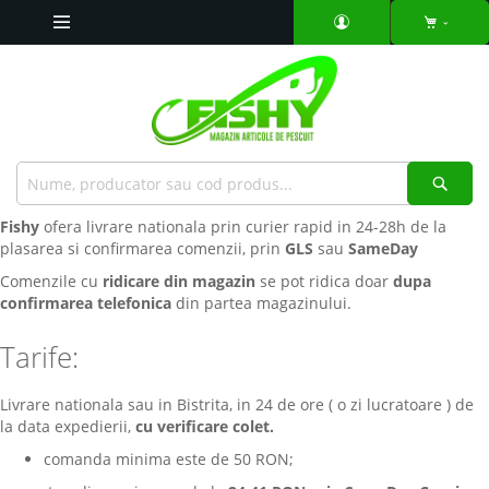
Mergeti
la
Continut
Căut
Fishy
ofera livrare nationala prin curier rapid in 24-28h de la
plasarea si confirmarea comenzii, prin
GLS
sau
SameDay
Comenzile cu
ridicare din magazin
se pot ridica doar
dupa
confirmarea telefonica
din partea magazinului.
Tarife:
Livrare nationala sau in Bistrita, in 24 de ore ( o zi lucratoare ) de
la data expedierii,
cu verificare colet.
comanda minima este de 50 RON;