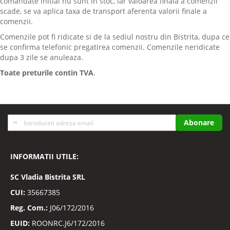
comandate initial nu sunt in stoc, iar valoarea finala a comenzii
scade, se va aplica taxa de transport aferenta valorii finale a
comenzii.
Comenzile pot fi ridicate si de la sediul nostru din Bistrita, dupa ce
se confirma telefonic pregatirea comenzii. Comenzile neridicate
dupa 3 zile se anuleaza.
Toate preturile contin TVA
.
Inscrieti-
Abonare
va
la
Buletinele
INFORMATII UTILE:
noastre
informative
SC
Vladia Bistrita SRL
CUI:
35667385
Reg. Com.:
J06/172/2016
EUID:
ROONRC.J6/172/2016