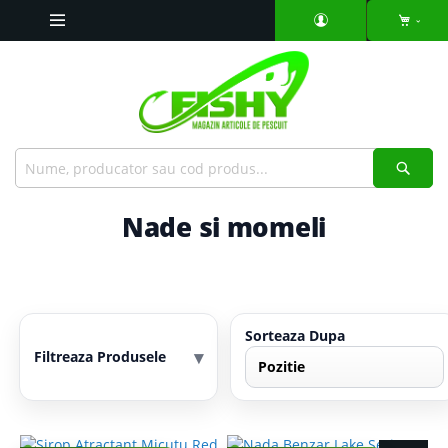
Mergeti
la
Continut
Căut
Nade si momeli
Sorteaza Dupa
▾
Filtreaza Produsele