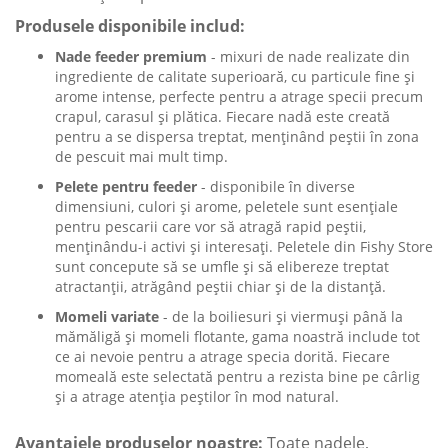
Produsele disponibile includ:
Nade feeder premium
- mixuri de nade realizate din
ingrediente de calitate superioară, cu particule fine și
arome intense, perfecte pentru a atrage specii precum
crapul, carasul și plătica. Fiecare nadă este creată
pentru a se dispersa treptat, menținând peștii în zona
de pescuit mai mult timp.
Pelete pentru feeder
- disponibile în diverse
dimensiuni, culori și arome, peletele sunt esențiale
pentru pescarii care vor să atragă rapid peștii,
menținându-i activi și interesați. Peletele din Fishy Store
sunt concepute să se umfle și să elibereze treptat
atractanții, atrăgând peștii chiar și de la distanță.
Momeli variate
- de la boiliesuri și viermuși până la
mămăligă și momeli flotante, gama noastră include tot
ce ai nevoie pentru a atrage specia dorită. Fiecare
momeală este selectată pentru a rezista bine pe cârlig
și a atrage atenția peștilor în mod natural.
Avantajele produselor noastre:
Toate nadele,