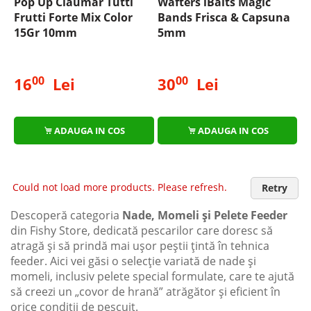
Pop Up Claumar Tutti
Wafters iBaits Magic
Frutti Forte Mix Color
Bands Frisca & Capsuna
15Gr 10mm
5mm
00
00
16
Lei
30
Lei
ADAUGA IN COS
ADAUGA IN COS
Could not load more products. Please refresh.
Retry
Descoperă categoria
Nade, Momeli și Pelete Feeder
din Fishy Store, dedicată pescarilor care doresc să
atragă și să prindă mai ușor peștii țintă în tehnica
feeder. Aici vei găsi o selecție variată de nade și
momeli, inclusiv pelete special formulate, care te ajută
să creezi un „covor de hrană” atrăgător și eficient în
orice condiții de pescuit.