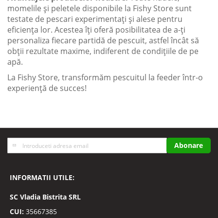
momelile și peletele disponibile la Fishy Store sunt
testate de pescari experimentați și alese pentru
eficiența lor. Acestea îți oferă posibilitatea de a-ți
personaliza fiecare partidă de pescuit, astfel încât să
obții rezultate maxime, indiferent de condițiile de pe
apă.
La Fishy Store, transformăm pescuitul la feeder într-o
experiență de succes!
Inscrieti-
Abonare
va
la
Buletinele
INFORMATII UTILE:
noastre
informative
SC
Vladia Bistrita SRL
CUI:
35667385