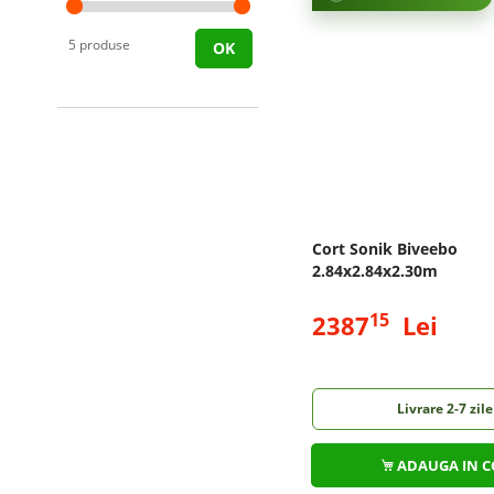
5 produse
OK
Cort Sonik Biveebo
2.84x2.84x2.30m
15
2387
Lei
Livrare 2-7 zile
ADAUGA IN C