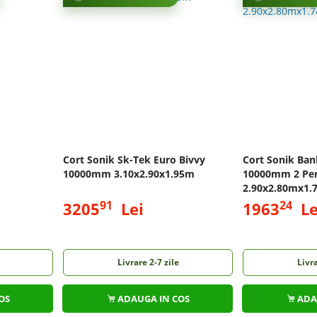
Cort Sonik Sk-Tek Euro Bivvy
Cort Sonik Ban
10000mm 3.10x2.90x1.95m
10000mm 2 Pe
2.90x2.80mx1.
91
24
3205
Lei
1963
Le
Livrare 2-7 zile
Livra
OS
ADAUGA IN COS
ADA