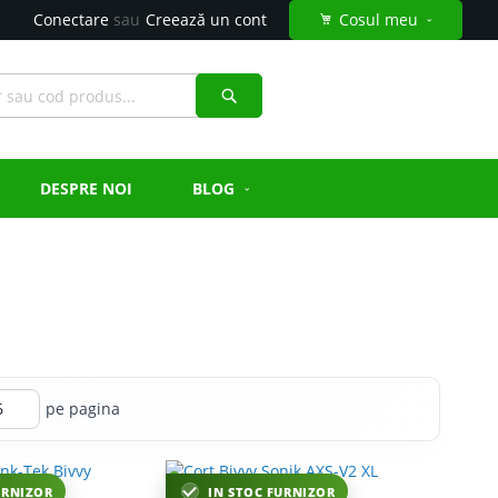
Conectare
Creează un cont
Cosul meu
Căutare
DESPRE NOI
BLOG
pe pagina
URNIZOR
IN STOC FURNIZOR