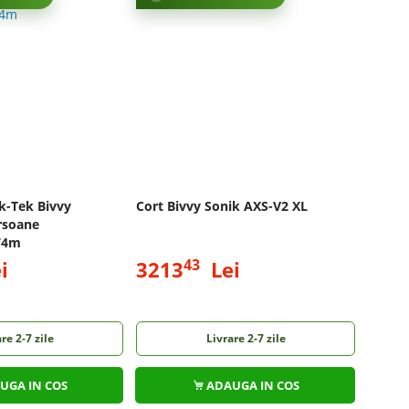
k-Tek Bivvy
Cort Bivvy Sonik AXS-V2 XL
rsoane
74m
43
i
3213
Lei
re 2-7 zile
Livrare 2-7 zile
UGA IN COS
ADAUGA IN COS