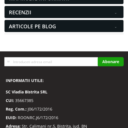
RECENZII
ARTICOLE PE BLOG
Inscrieti-
Abonare
va
la
Buletinele
INFORMATII UTILE:
noastre
informative
SC
Vladia Bistrita SRL
CUI:
35667385
Reg. Com.:
J06/172/2016
EUID:
ROONRC.J6/172/2016
Adresa:
Str. Calimani nr.5, Bistrita, jud. BN