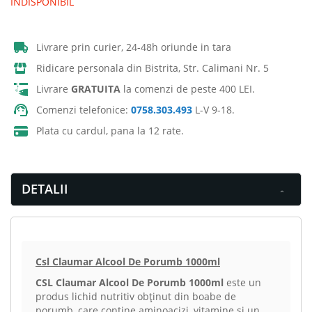
INDISPONIBIL
Livrare prin curier, 24-48h oriunde in tara
Ridicare personala din Bistrita, Str. Calimani Nr. 5
Livrare
GRATUITA
la comenzi de peste 400 LEI.
Comenzi telefonice:
0758.303.493
L-V 9-18.
Plata cu cardul, pana la 12 rate.
DETALII
Csl Claumar Alcool De Porumb 1000ml
CSL Claumar Alcool De Porumb 1000ml
este un
produs lichid nutritiv obținut din boabe de
porumb, care conține aminoacizi, vitamine și un