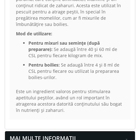
conținut ridicat de zaharuri. Acesta este utilizat în
pescuit pentru a atrage peștii, în special în
pregătirea momelilor, cum ar fi mixurile de
îmbunătățire sau boilies.
Mod de utilizare:
Pentru mixuri sau semințe (după
preparare):
Se adaugă între 40 și 60 ml de
CSL pentru fiecare kilogram de mix.
Pentru boilies:
Se adaugă între 4 și 8 ml de
CSL pentru fiecare ou utilizat la prepararea
boilies-urilor.
Este un ingredient valoros pentru stimularea
apetitului peștilor, având un rol important în
atragerea acestora datorită conținutului său bogat
în nutrienți și zaharuri.
MAI MULTE INFORMATII