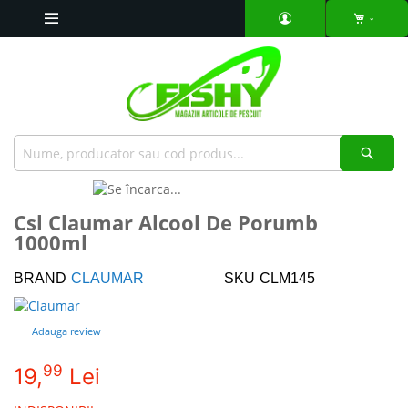
Mergeti
la
Continut
Căut
Skip
to
Skip
Csl Claumar Alcool De Porumb
the
to
1000ml
end
the
of
beginning
the
of
BRAND
CLAUMAR
SKU
CLM145
images
the
gallery
images
Adauga review
gallery
99
19,
Lei