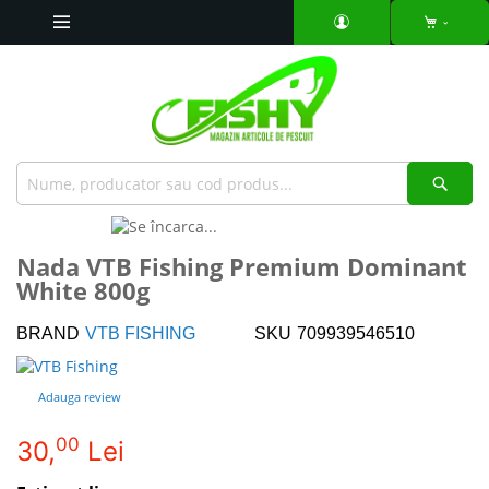
Mergeti
la
Continut
Căut
Skip
to
Skip
Nada VTB Fishing Premium Dominant
the
to
White 800g
end
the
of
beginning
the
of
BRAND
VTB FISHING
SKU
709939546510
images
the
gallery
images
Adauga review
gallery
00
30,
Lei