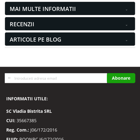
MAI MULTE INFORMATII
RECENZII
ARTICOLE PE BLOG
Inscrieti-
Abonare
va
la
Buletinele
INFORMATII UTILE:
noastre
informative
SC
Vladia Bistrita SRL
CUI:
35667385
Reg. Com.:
J06/172/2016
EUID:
ROONRC.J6/172/2016