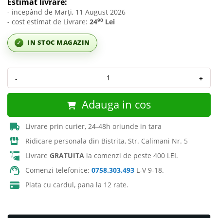
Estimat livrare:
- incepând de Marți, 11 August 2026
90
- cost estimat de Livrare:
24
Lei
IN STOC MAGAZIN
✓
-
+
Adauga in cos
Livrare prin curier, 24-48h oriunde in tara
Ridicare personala din Bistrita, Str. Calimani Nr. 5
Livrare
GRATUITA
la comenzi de peste 400 LEI.
Comenzi telefonice:
0758.303.493
L-V 9-18.
Plata cu cardul, pana la 12 rate.