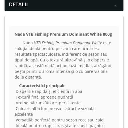
DETALII
Nada VTB Fishing Premium Dominant White 800g
Nada
VTB Fishing Premium Dominant White
este
soluția ideală pentru pescarii care urmăresc
rezultate spectaculoase, indiferent de sezon sau
tipul de apă. Cu o textură ultra-fină și o dispersie
rapidă, această nadă acționează imediat, atrăgând
peștii printr-o aromă intensă și o culoare vizibilă
de la distanță.
Caracteristici principale:
Dispersie rapidă și eficientă în apă
Textură fină, aproape pudrată
Arome pătrunzătoare, persistente
Culoare albă luminoasă – atracție vizuală
excelentă
Versatilă: perfectă pentru sezon rece sau cald
Ideală pentru crap, caras și alte specii pașnice