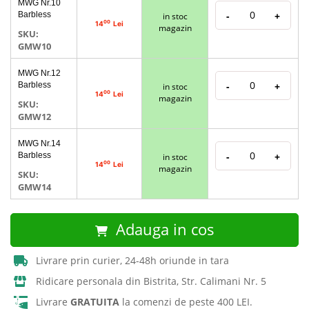
MWG Nr.10
produs
Barbless
-
+
in stoc
grupate
00
14
Lei
magazin
SKU:
GMW10
MWG Nr.12
Barbless
-
+
in stoc
00
14
Lei
magazin
SKU:
GMW12
MWG Nr.14
Barbless
-
+
in stoc
00
14
Lei
magazin
SKU:
GMW14
Adauga in cos
Livrare prin curier, 24-48h oriunde in tara
Ridicare personala din Bistrita, Str. Calimani Nr. 5
Livrare
GRATUITA
la comenzi de peste 400 LEI.