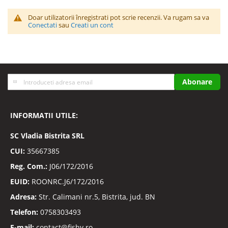
Doar utilizatorii înregistrati pot scrie recenzii. Va rugam sa va
Conectati
sau
Creati un cont
Inscrieti-
Abonare
va
la
Buletinele
INFORMATII UTILE:
noastre
informative
SC
Vladia Bistrita SRL
CUI:
35667385
Reg. Com.:
J06/172/2016
EUID:
ROONRC.J6/172/2016
Adresa:
Str. Calimani nr.5, Bistrita, jud. BN
Telefon:
0758303493
E-mail:
contact@fishy.ro