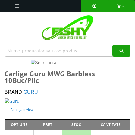
Mergeti
la
Continut
Căut
Skip
to
Skip
Carlige Guru MWG Barbless
the
to
10Buc/Plic
end
the
of
beginning
the
of
BRAND
GURU
images
the
gallery
images
Adauga review
gallery
OPTIUNE
PRET
STOC
CANTITATE
Articole