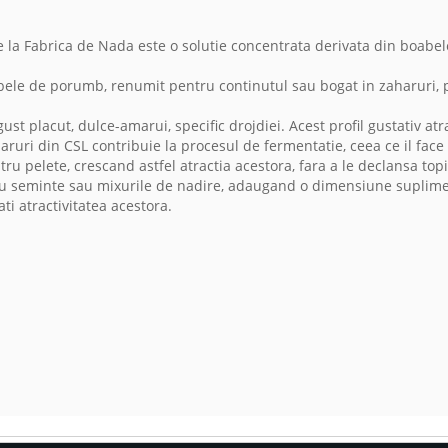
la Fabrica de Nada este o solutie concentrata derivata din boabel
abele de porumb, renumit pentru continutul sau bogat in zaharuri, 
ust placut, dulce-amarui, specific drojdiei. Acest profil gustativ atr
haruri din CSL contribuie la procesul de fermentatie, ceea ce il face
tru pelete, crescand astfel atractia acestora, fara a le declansa top
pentru seminte sau mixurile de nadire, adaugand o dimensiune suplime
i atractivitatea acestora.