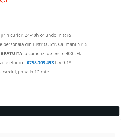
 prin curier, 24-48h oriunde in tara
e personala din Bistrita, Str. Calimani Nr. 5
e
GRATUITA
la comenzi de peste 400 LEI.
i telefonice:
0758.303.493
L-V 9-18.
u cardul, pana la 12 rate.