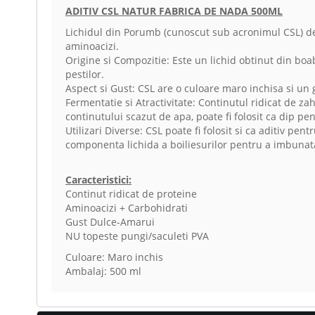
ADITIV CSL NATUR FABRICA DE NADA 500ML
Lichidul din Porumb (cunoscut sub acronimul CSL) de 
aminoacizi.
Origine si Compozitie: Este un lichid obtinut din bo
pestilor.
Aspect si Gust: CSL are o culoare maro inchisa si un g
Fermentatie si Atractivitate: Continutul ridicat de za
continutului scazut de apa, poate fi folosit ca dip pen
Utilizari Diverse: CSL poate fi folosit si ca aditiv 
componenta lichida a boiliesurilor pentru a imbunatat
Caracteristici:
Continut ridicat de proteine
Aminoacizi + Carbohidrati
Gust Dulce-Amarui
NU topeste pungi/saculeti PVA
Culoare: Maro inchis
Ambalaj: 500 ml