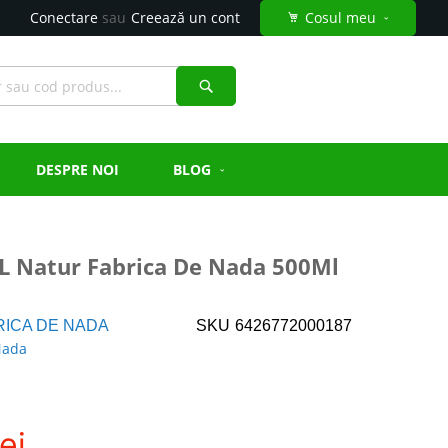
Conectare
Creează un cont
Cosul meu
Căutare
DESPRE NOI
BLOG
SL Natur Fabrica De Nada 500Ml
RICA DE NADA
SKU
6426772000187
ei