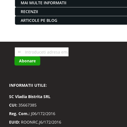
MAI MULTE INFORMATII
RECENZII
ARTICOLE PE BLOG
Inscrieti-
va
Abonare
la
Buletinele
noastre
informative
INFORMATII UTILE:
SC
Vladia Bistrita SRL
CUI:
35667385
Reg. Com.:
J06/172/2016
EUID:
ROONRC.J6/172/2016