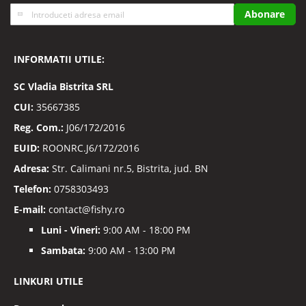
Inscrieti-
Abonare
va
la
Buletinele
INFORMATII UTILE:
noastre
informative
SC
Vladia Bistrita SRL
CUI:
35667385
Reg. Com.:
J06/172/2016
EUID:
ROONRC.J6/172/2016
Adresa:
Str. Calimani nr.5, Bistrita, jud. BN
Telefon:
0758303493
E-mail:
contact@fishy.ro
Luni - Vineri:
9:00 AM - 18:00 PM
Sambata:
9:00 AM - 13:00 PM
LINKURI UTILE