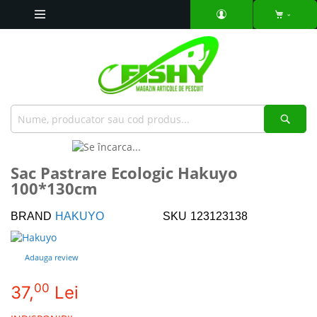
Mergeti
la
Continut
Căut
Skip
to
Skip
Sac Pastrare Ecologic Hakuyo
the
to
100*130cm
end
the
of
beginning
the
of
BRAND
HAKUYO
SKU
123123138
images
the
gallery
images
Adauga review
gallery
00
37,
Lei