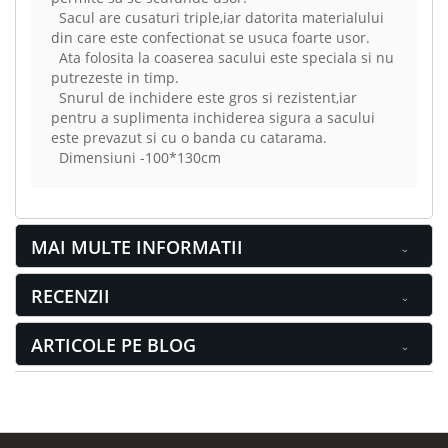
Sacul are cusaturi triple,iar datorita materialului
din care este confectionat se usuca foarte usor.
Ata folosita la coaserea sacului este speciala si nu
putrezeste in timp.
Snurul de inchidere este gros si rezistent,iar
pentru a suplimenta inchiderea sigura a sacului
este prevazut si cu o banda cu catarama.
Dimensiuni -100*130cm
MAI MULTE INFORMATII
RECENZII
ARTICOLE PE BLOG