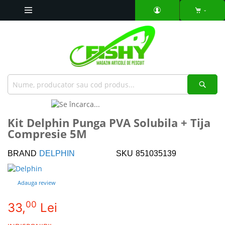
Mergeti
la
Continut
Căut
Skip
to
Skip
Kit Delphin Punga PVA Solubila + Tija
the
to
Compresie 5M
end
the
of
beginning
the
of
BRAND
DELPHIN
SKU
851035139
images
the
gallery
images
Adauga review
gallery
00
33,
Lei