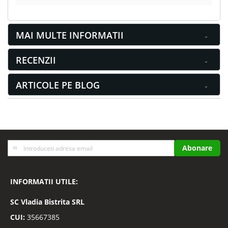
MAI MULTE INFORMATII
RECENZII
ARTICOLE PE BLOG
Inscrieti-
Abonare
va
la
Buletinele
INFORMATII UTILE:
noastre
informative
SC
Vladia Bistrita SRL
CUI:
35667385