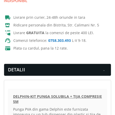
INDISPONIBIL
Livrare prin curier, 24-48h oriunde in tara
Ridicare personala din Bistrita, Str. Calimani Nr. 5
Livrare
GRATUITA
la comenzi de peste 400 LEI.
Comenzi telefonice:
0758.303.493
L-V 9-18.
Plata cu cardul, pana la 12 rate.
DETALII
DELPHIN-KIT PUNGA SOLUBILA + TIJA COMPRESIE
5M
Punga PVA din gama Delphin este furnizata
impreuna cu un tub dispenser din plastic si tija de