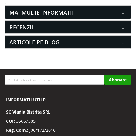
MAI MULTE INFORMATII
RECENZII
ARTICOLE PE BLOG
Inscrieti-
Abonare
va
la
Buletinele
INFORMATII UTILE:
noastre
informative
SC
Vladia Bistrita SRL
CUI:
35667385
Reg. Com.:
J06/172/2016