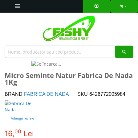
Mergeti
la
Continut
Căut
Skip
to
Skip
Micro Seminte Natur Fabrica De Nada
the
to
1Kg
end
the
of
beginning
the
of
BRAND
FABRICA DE NADA
SKU
6426772005984
images
the
gallery
images
gallery
Adauga review
00
16,
Lei