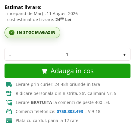
Estimat livrare:
- incepând de Marți, 11 August 2026
90
- cost estimat de Livrare:
24
Lei
IN STOC MAGAZIN
✓
-
+
Adauga in cos
Livrare prin curier, 24-48h oriunde in tara
Ridicare personala din Bistrita, Str. Calimani Nr. 5
Livrare
GRATUITA
la comenzi de peste 400 LEI.
Comenzi telefonice:
0758.303.493
L-V 9-18.
Plata cu cardul, pana la 12 rate.