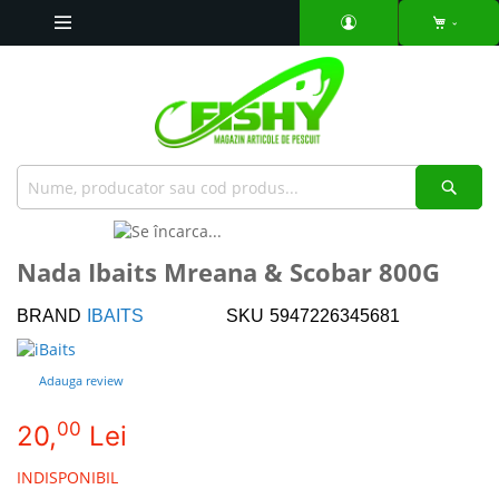
Mergeti
la
Continut
Căut
Skip
to
Skip
Nada Ibaits Mreana & Scobar 800G
the
to
end
the
BRAND
IBAITS
SKU
5947226345681
of
beginning
the
of
images
the
Adauga review
gallery
images
gallery
00
20,
Lei
INDISPONIBIL