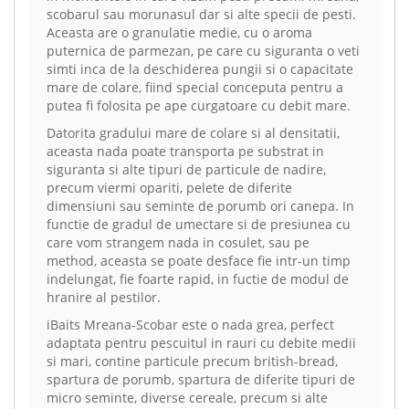
scobarul sau morunasul dar si alte specii de pesti.
Aceasta are o granulatie medie, cu o aroma
puternica de parmezan, pe care cu siguranta o veti
simti inca de la deschiderea pungii si o capacitate
mare de colare, fiind special conceputa pentru a
putea fi folosita pe ape curgatoare cu debit mare.
Datorita gradului mare de colare si al densitatii,
aceasta nada poate transporta pe substrat in
siguranta si alte tipuri de particule de nadire,
precum viermi opariti, pelete de diferite
dimensiuni sau seminte de porumb ori canepa. In
functie de gradul de umectare si de presiunea cu
care vom strangem nada in cosulet, sau pe
method, aceasta se poate desface fie intr-un timp
indelungat, fie foarte rapid, in fuctie de modul de
hranire al pestilor.
iBaits Mreana-Scobar este o nada grea, perfect
adaptata pentru pescuitul in rauri cu debite medii
si mari, contine particule precum british-bread,
spartura de porumb, spartura de diferite tipuri de
micro seminte, diverse cereale, precum si alte