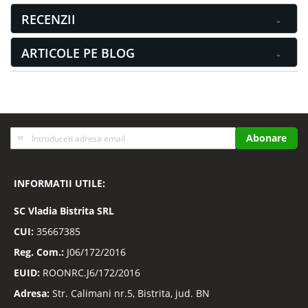
RECENZII
ARTICOLE PE BLOG
Inscrieti-
Abonare
va
la
Buletinele
INFORMATII UTILE:
noastre
informative
SC
Vladia Bistrita SRL
CUI:
35667385
Reg. Com.:
J06/172/2016
EUID:
ROONRC.J6/172/2016
Adresa:
Str. Calimani nr.5, Bistrita, jud. BN