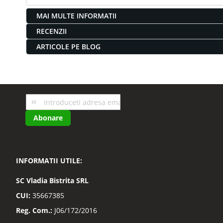
MAI MULTE INFORMATII
RECENZII
ARTICOLE PE BLOG
Inscrieti-
va
Abonare
la
Buletinele
noastre
informative
INFORMATII UTILE:
SC
Vladia Bistrita SRL
CUI:
35667385
Reg. Com.:
J06/172/2016