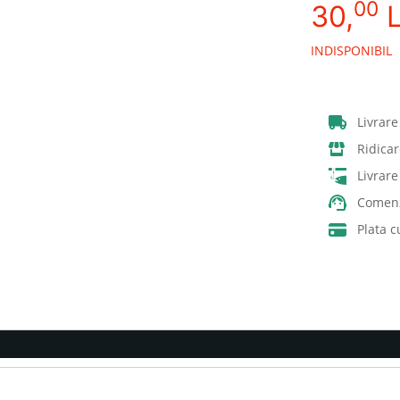
00
30,
L
INDISPONIBIL
Livrare
Ridicar
Livrar
Comenz
Plata c