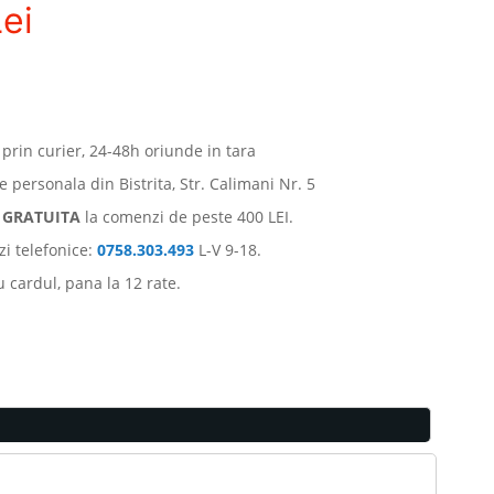
ei
 prin curier, 24-48h oriunde in tara
e personala din Bistrita, Str. Calimani Nr. 5
e
GRATUITA
la comenzi de peste 400 LEI.
i telefonice:
0758.303.493
L-V 9-18.
u cardul, pana la 12 rate.