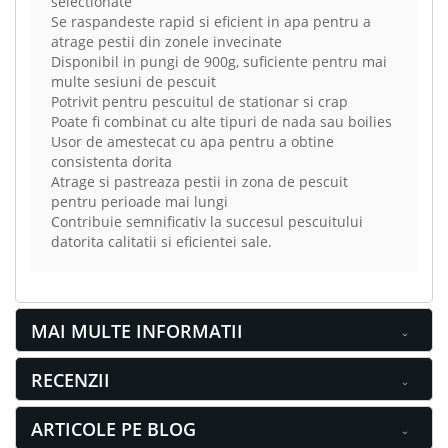
selectionate
Se raspandeste rapid si eficient in apa pentru a
atrage pestii din zonele invecinate
Disponibil in pungi de 900g, suficiente pentru mai
multe sesiuni de pescuit
Potrivit pentru pescuitul de stationar si crap
Poate fi combinat cu alte tipuri de nada sau boilies
Usor de amestecat cu apa pentru a obtine
consistenta dorita
Atrage si pastreaza pestii in zona de pescuit
pentru perioade mai lungi
Contribuie semnificativ la succesul pescuitului
datorita calitatii si eficientei sale.
MAI MULTE INFORMATII
RECENZII
ARTICOLE PE BLOG