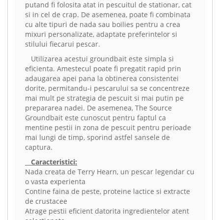
putand fi folosita atat in pescuitul de stationar, cat
si in cel de crap. De asemenea, poate fi combinata
cu alte tipuri de nada sau boilies pentru a crea
mixuri personalizate, adaptate preferintelor si
stilului fiecarui pescar.
Utilizarea acestui groundbait este simpla si
eficienta. Amestecul poate fi pregatit rapid prin
adaugarea apei pana la obtinerea consistentei
dorite, permitandu-i pescarului sa se concentreze
mai mult pe strategia de pescuit si mai putin pe
prepararea nadei. De asemenea, The Source
Groundbait este cunoscut pentru faptul ca
mentine pestii in zona de pescuit pentru perioade
mai lungi de timp, sporind astfel sansele de
captura.
Caracteristici:
Nada creata de Terry Hearn, un pescar legendar cu
o vasta experienta
Contine faina de peste, proteine lactice si extracte
de crustacee
Atrage pestii eficient datorita ingredientelor atent