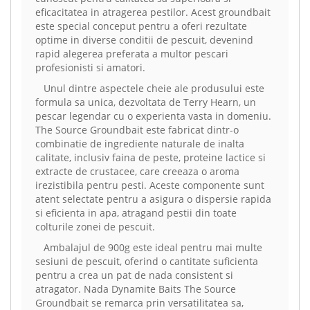
eficacitatea in atragerea pestilor. Acest groundbait
este special conceput pentru a oferi rezultate
optime in diverse conditii de pescuit, devenind
rapid alegerea preferata a multor pescari
profesionisti si amatori.
Unul dintre aspectele cheie ale produsului este
formula sa unica, dezvoltata de Terry Hearn, un
pescar legendar cu o experienta vasta in domeniu.
The Source Groundbait este fabricat dintr-o
combinatie de ingrediente naturale de inalta
calitate, inclusiv faina de peste, proteine lactice si
extracte de crustacee, care creeaza o aroma
irezistibila pentru pesti. Aceste componente sunt
atent selectate pentru a asigura o dispersie rapida
si eficienta in apa, atragand pestii din toate
colturile zonei de pescuit.
Ambalajul de 900g este ideal pentru mai multe
sesiuni de pescuit, oferind o cantitate suficienta
pentru a crea un pat de nada consistent si
atragator. Nada Dynamite Baits The Source
Groundbait se remarca prin versatilitatea sa,