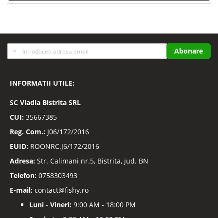
Inscrieti-
Abonare
va
la
Buletinele
INFORMATII UTILE:
noastre
informative
SC
Vladia Bistrita SRL
CUI:
35667385
Reg. Com.:
J06/172/2016
EUID:
ROONRC.J6/172/2016
Adresa:
Str. Calimani nr.5, Bistrita, jud. BN
Telefon:
0758303493
E-mail:
contact@fishy.ro
Luni - Vineri:
9:00 AM - 18:00 PM