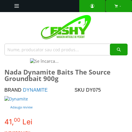
Mergeti
la
Continut
Căut
Skip
to
Skip
Nada Dynamite Baits The Source
the
to
Groundbait 900g
end
the
of
beginning
the
of
BRAND
DYNAMITE
SKU
DY075
images
the
gallery
images
Adauga review
gallery
00
41,
Lei