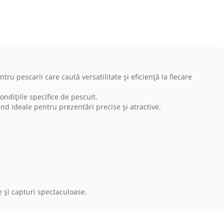
pescarii care caută versatilitate și eficiență la fiecare
dițiile specifice de pescuit.
iind ideale pentru prezentări precise și atractive.
 și capturi spectaculoase.