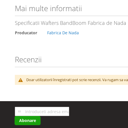
Mai multe informatii
Specificatii Wafters BandBoom Fabrica de Nada 
Producator
Fabrica De Nada
Recenzii
Doar utilizatorii înregistrati pot scrie recenzii. Va rugam sa v
Inscrieti-
va
Abonare
la
Buletinele