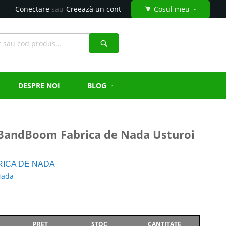
Conectare
Creează un cont
Cosul meu
Căutare
DESPRE NOI
BLOG
BandBoom Fabrica de Nada Usturoi
RICA DE NADA
PRET
STOC
CANTITATE