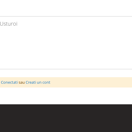
Usturoi
a
Conectati
sau
Creati un cont