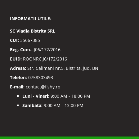
noastre
informative
INFORMATII UTILE:
SC
Vladia Bistrita SRL
CUI:
35667385
Reg. Com.:
J06/172/2016
EUID:
ROONRC.J6/172/2016
Adresa:
Str. Calimani nr.5, Bistrita, jud. BN
Telefon:
0758303493
E-mail:
contact@fishy.ro
Luni - Vineri:
9:00 AM - 18:00 PM
Sambata:
9:00 AM - 13:00 PM