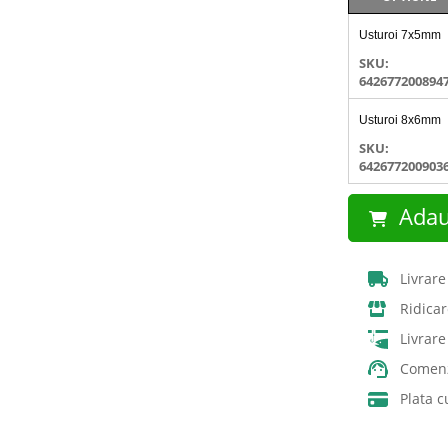
Articole
Usturoi 7x5mm
produs
grupate
SKU:
642677200894
Usturoi 8x6mm
SKU:
642677200903
Adau
Livrare
Ridicar
Livrar
Comenz
Plata c