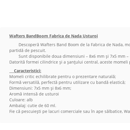
Wafters BandBoom Fabrica de Nada Usturoi
Descoperă Wafters Band Boom de la Fabrica de Nada, momeli ușo
partidă de pescuit.
Sunt disponibile doua dimensiuni – 8x6 mm și 7x5 mm – oferin
Datorită formei cilindrice și a șanțului central, aceste momeli p
Caracteristici:
Momeli critic echilibrate pentru o prezentare naturală;
Formă versatilă, perfectă pentru utilizare cu bandă elastică;
Dimensiuni: 7x5 mm și 8x6 mm;
Aromă intensă de usturoi
Culoare: alb
Ambalaj: cutie de 60 ml.
Fie că pescuiești pe lacuri comerciale sau în ape sălbatice, 