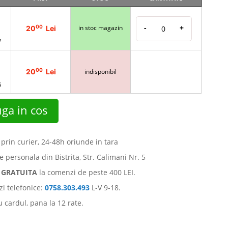
-
+
00
in stoc magazin
20
Lei
7
00
20
Lei
indisponibil
6
ga in cos
 prin curier, 24-48h oriunde in tara
e personala din Bistrita, Str. Calimani Nr. 5
e
GRATUITA
la comenzi de peste 400 LEI.
i telefonice:
0758.303.493
L-V 9-18.
u cardul, pana la 12 rate.