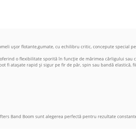
r flotante,gumate, cu echilibru critic, concepute special pentru 
d o flexibilitate sporită în funcție de mărimea cârligului sau con
ot fi atașate rapid și sigur pe fir de păr, spin sau bandă elastică, f
Wafters Band Boom sunt alegerea perfectă pentru rezultate constante