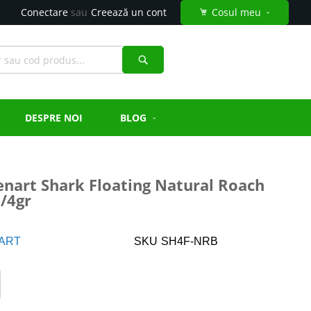
Conectare
Creează un cont
Cosul meu
Căutare
DESPRE NOI
BLOG
enart Shark Floating Natural Roach
/4gr
ART
SKU
SH4F-NRB