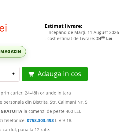
ei
Estimat livrare:
- incepând de Marți, 11 August 2026
90
- cost estimat de Livrare:
24
Lei
C MAGAZIN
Adauga in cos
+
 prin curier, 24-48h oriunde in tara
e personala din Bistrita, Str. Calimani Nr. 5
e
GRATUITA
la comenzi de peste 400 LEI.
i telefonice:
0758.303.493
L-V 9-18.
u cardul, pana la 12 rate.