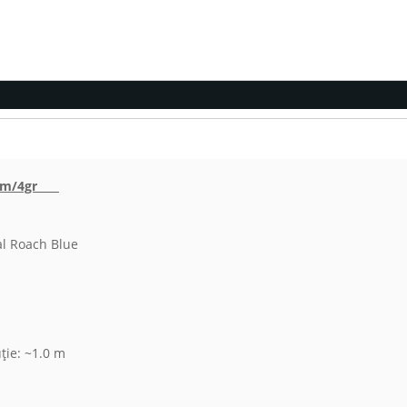
e 4cm/4gr
al Roach Blue
ție: ~1.0 m