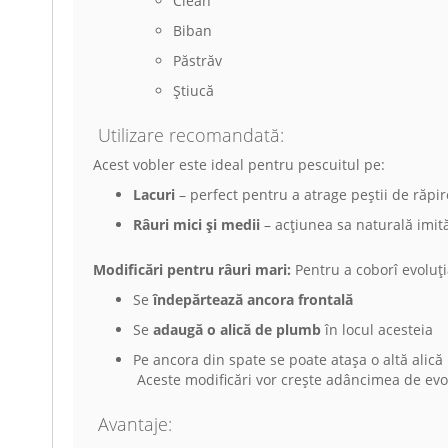
Clean
Biban
Păstrăv
Știucă
Utilizare recomandată:
Acest vobler este ideal pentru pescuitul pe:
Lacuri
– perfect pentru a atrage peștii de răpir
Râuri mici și medii
– acțiunea sa naturală imită
Modificări pentru râuri mari:
Pentru a coborî evoluți
Se
îndepărtează ancora frontală
Se
adaugă o alică de plumb
în locul acesteia
Pe ancora din spate se poate atașa o altă alică
Aceste modificări vor crește adâncimea de evolu
Avantaje: