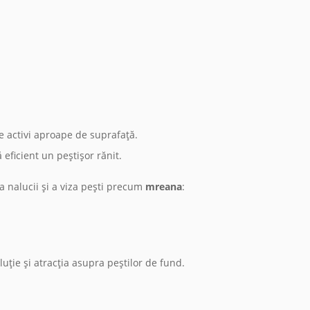
e activi aproape de suprafață.
 eficient un peștișor rănit.
a nalucii și a viza pești precum
mreana
:
ție și atracția asupra peștilor de fund.