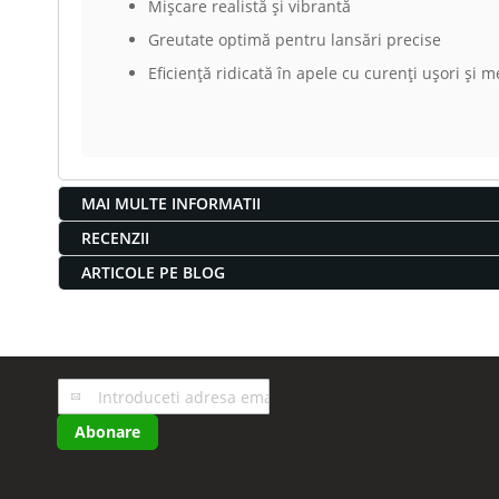
Mișcare realistă și vibrantă
Greutate optimă pentru lansări precise
Eficiență ridicată în apele cu curenți ușori și m
MAI MULTE INFORMATII
RECENZII
ARTICOLE PE BLOG
Inscrieti-
va
Abonare
la
Buletinele
noastre