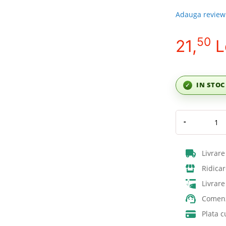
Adauga review
50
21,
L
IN STO
✓
-
Livrare
Ridicar
Livrar
Comenz
Plata c