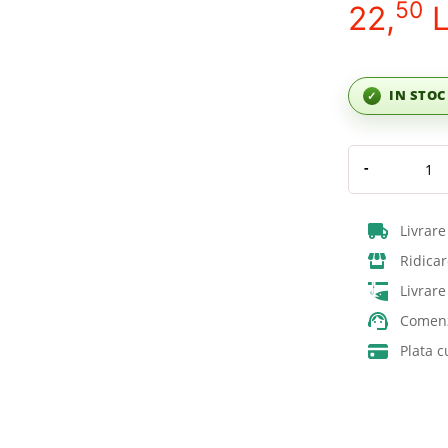
50
22,
L
IN STO
✓
-
Livrare
Ridicar
Livrar
Comenz
Plata c