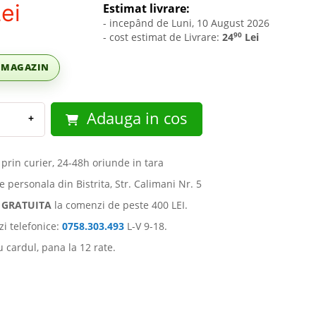
ei
Estimat livrare:
- incepând de Luni, 10 August 2026
90
- cost estimat de Livrare:
24
Lei
C MAGAZIN
Adauga in cos
+
 prin curier, 24-48h oriunde in tara
e personala din Bistrita, Str. Calimani Nr. 5
e
GRATUITA
la comenzi de peste 400 LEI.
i telefonice:
0758.303.493
L-V 9-18.
u cardul, pana la 12 rate.