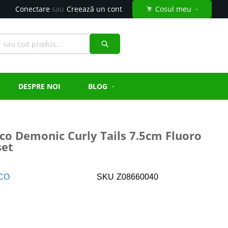
Conectare
Creează un cont
Cosul meu
Căutare
DESPRE NOI
BLOG
co Demonic Curly Tails 7.5cm Fluoro
set
CO
SKU
Z08660040