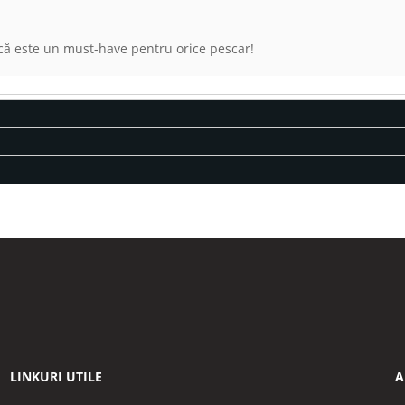
ucă este un must-have pentru orice pescar!
LINKURI UTILE
A