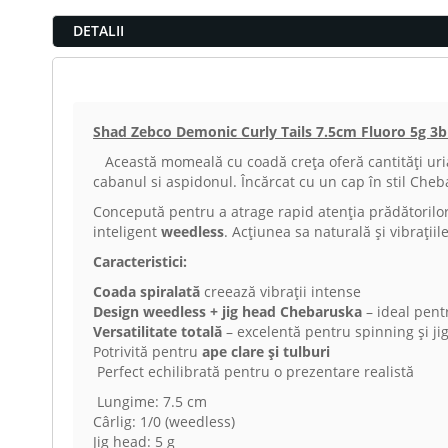
DETALII
Shad Zebco Demonic Curly Tails 7.5cm Fluoro 5g 3b
Această momeală cu coadă creța oferă cantități uriașe
cabanul si aspidonul. Încărcat cu un cap în stil Chebar
Concepută pentru a atrage rapid atenția prădătorilor
inteligent
weedless
. Acțiunea sa naturală și vibrațiile
Caracteristici:
Coada spiralată
creează vibrații intense
Design weedless + jig head Chebaruska
– ideal pent
Versatilitate totală
– excelentă pentru spinning și ji
Potrivită pentru
ape clare și tulburi
Perfect echilibrată pentru o prezentare realistă
Lungime: 7.5 cm
Cârlig: 1/0 (weedless)
Jig head: 5 g