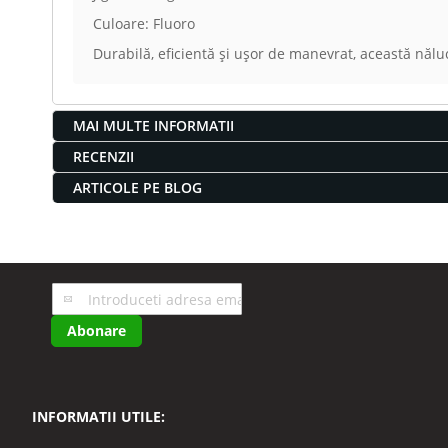
Culoare: Fluoro
Durabilă, eficientă și ușor de manevrat, această năl
MAI MULTE INFORMATII
RECENZII
ARTICOLE PE BLOG
Inscrieti-
va
Abonare
la
Buletinele
noastre
informative
INFORMATII UTILE: