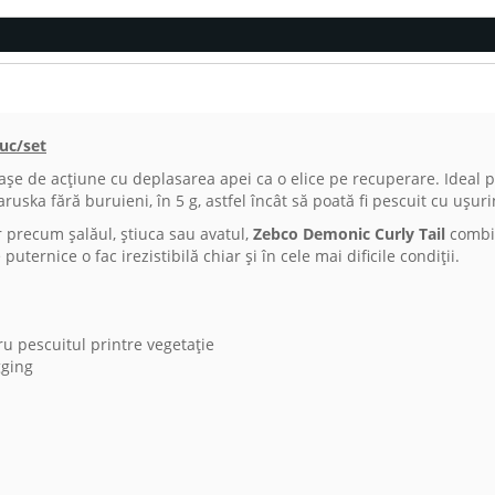
uc/set
 de acțiune cu deplasarea apei ca o elice pe recuperare. Ideal pent
uska fără buruieni, în 5 g, astfel încât să poată fi pescuit cu ușurin
 precum șalăul, știuca sau avatul,
Zebco Demonic Curly Tail
combin
 puternice o fac irezistibilă chiar și în cele mai dificile condiții.
ru pescuitul printre vegetație
gging