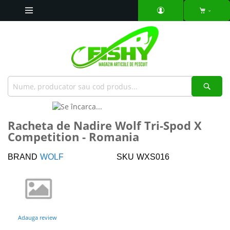
Mergeti
la
Continut
Căut
Skip
to
Skip
Racheta de Nadire Wolf Tri-Spod X
the
to
Competition - Romania
end
the
of
beginning
the
of
BRAND
WOLF
SKU
WXS016
images
the
gallery
images
gallery
Adauga review