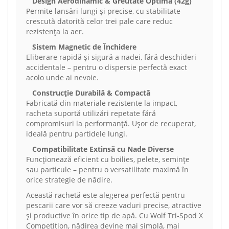
Design Aerodinamic & Greutate Optimă (42g)
Permite lansări lungi și precise, cu stabilitate
crescută datorită celor trei pale care reduc
rezistența la aer.
Sistem Magnetic de Închidere
Eliberare rapidă și sigură a nadei, fără deschideri
accidentale – pentru o dispersie perfectă exact
acolo unde ai nevoie.
Construcție Durabilă & Compactă
Fabricată din materiale rezistente la impact,
racheta suportă utilizări repetate fără
compromisuri la performanță. Ușor de recuperat,
ideală pentru partidele lungi.
Compatibilitate Extinsă cu Nade Diverse
Funcționează eficient cu boilies, pelete, semințe
sau particule – pentru o versatilitate maximă în
orice strategie de nădire.
Această rachetă este alegerea perfectă pentru
pescarii care vor să creeze vaduri precise, atractive
și productive în orice tip de apă. Cu Wolf Tri-Spod X
Competition, nădirea devine mai simplă, mai