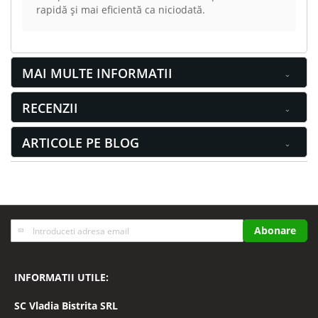
rapidă și mai eficientă ca niciodată.
MAI MULTE INFORMATII
RECENZII
ARTICOLE PE BLOG
Inscrieti-
Abonare
va
la
Buletinele
INFORMATII UTILE:
noastre
informative
SC
Vladia Bistrita SRL