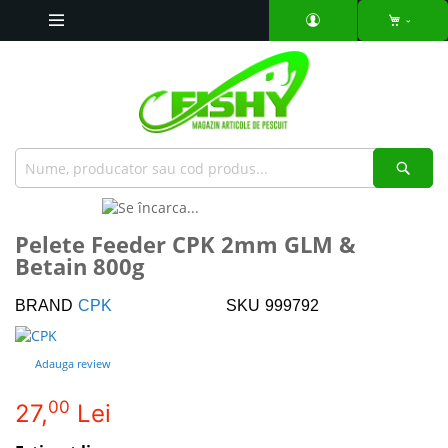
Mergeti
la
Continut
Căut
Skip
to
Skip
Pelete Feeder CPK 2mm GLM &
the
to
Betain 800g
end
the
of
beginning
the
of
BRAND
CPK
SKU
999792
images
the
gallery
images
Adauga review
gallery
00
27,
Lei