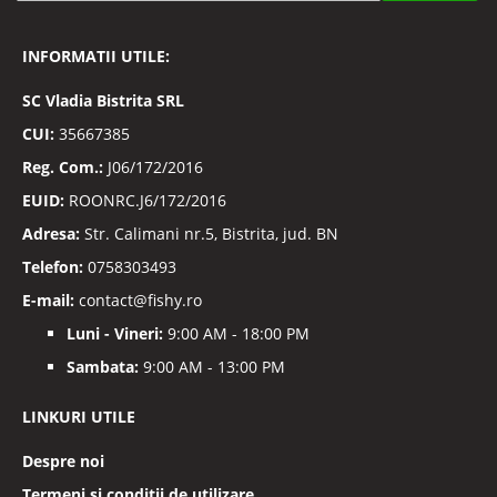
la
Buletinele
INFORMATII UTILE:
noastre
informative
SC
Vladia Bistrita SRL
CUI:
35667385
Reg. Com.:
J06/172/2016
EUID:
ROONRC.J6/172/2016
Adresa:
Str. Calimani nr.5, Bistrita, jud. BN
Telefon:
0758303493
E-mail:
contact@fishy.ro
Luni - Vineri:
9:00 AM - 18:00 PM
Sambata:
9:00 AM - 13:00 PM
LINKURI UTILE
Despre noi
Termeni si conditii de utilizare