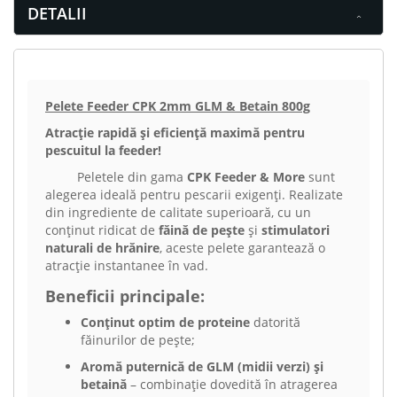
DETALII
Pelete Feeder CPK 2mm GLM & Betain 800g
Atracție rapidă și eficiență maximă pentru
pescuitul la feeder!
Peletele din gama
CPK Feeder & More
sunt
alegerea ideală pentru pescarii exigenți. Realizate
din ingrediente de calitate superioară, cu un
conținut ridicat de
făină de pește
și
stimulatori
naturali de hrănire
, aceste pelete garantează o
atracție instantanee în vad.
Beneficii principale:
Conținut optim de proteine
datorită
făinurilor de pește;
Aromă puternică de GLM (midii verzi) și
betaină
– combinație dovedită în atragerea