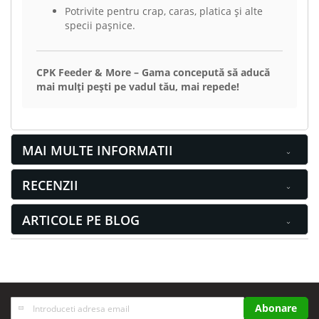
Potrivite pentru crap, caras, platica și alte
specii pașnice.
CPK Feeder & More – Gama concepută să aducă
mai mulți pești pe vadul tău, mai repede!
MAI MULTE INFORMATII
RECENZII
ARTICOLE PE BLOG
Inscrieti-
Abonare
va