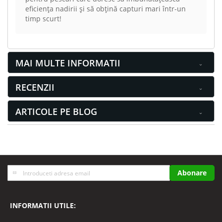
eficiența nadirii și să obțină capturi mari într-un
timp scurt!
MAI MULTE INFORMATII
RECENZII
ARTICOLE PE BLOG
Inscrieti-
Abonare
va
la
Buletinele
INFORMATII UTILE:
noastre
informative