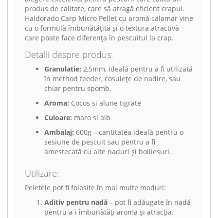
produs de calitate, care să atragă eficient crapul.
Haldorado Carp Micro Pellet cu aromă calamar vine
cu o formulă îmbunătățită și o textura atractivă
care poate face diferența în pescuitul la crap.
Detalii despre produs:
Granulatie:
2,5mm, ideală pentru a fi utilizată
în method feeder, cosulețe de nadire, sau
chiar pentru spomb.
Aroma:
Cocos si alune tigrate
Culoare:
maro si alb
Ambalaj:
600g – cantitatea ideală pentru o
sesiune de pescuit sau pentru a fi
amestecată cu alte naduri și boiliesuri.
Utilizare:
Peletele pot fi folosite în mai multe moduri:
Aditiv pentru nadă
– pot fi adăugate în nadă
pentru a-i îmbunătăți aroma și atracția.