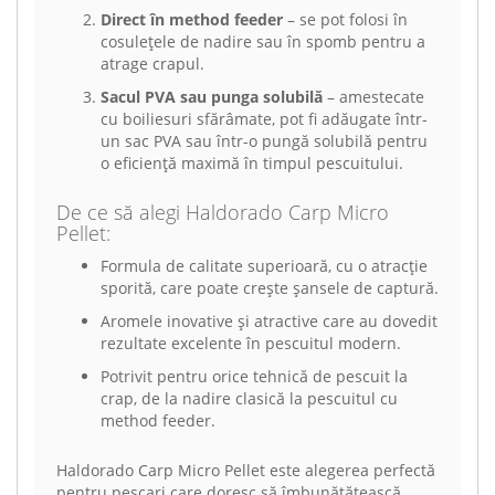
Direct în method feeder
– se pot folosi în
cosulețele de nadire sau în spomb pentru a
atrage crapul.
Sacul PVA sau punga solubilă
– amestecate
cu boiliesuri sfărâmate, pot fi adăugate într-
un sac PVA sau într-o pungă solubilă pentru
o eficiență maximă în timpul pescuitului.
De ce să alegi Haldorado Carp Micro
Pellet:
Formula de calitate superioară, cu o atracție
sporită, care poate crește șansele de captură.
Aromele inovative și atractive care au dovedit
rezultate excelente în pescuitul modern.
Potrivit pentru orice tehnică de pescuit la
crap, de la nadire clasică la pescuitul cu
method feeder.
Haldorado Carp Micro Pellet este alegerea perfectă
pentru pescari care doresc să îmbunătățească