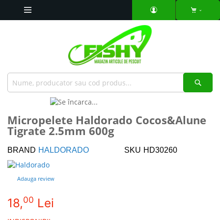
Mergeti
la
Continut
Căut
Skip
to
Skip
Micropelete Haldorado Cocos&Alune
the
to
Tigrate 2.5mm 600g
end
the
of
beginning
the
of
BRAND
HALDORADO
SKU
HD30260
images
the
gallery
images
Adauga review
gallery
00
18,
Lei