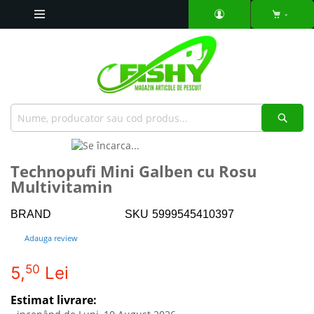
Mergeti
la
Continut
Căut
Skip
to
Skip
Technopufi Mini Galben cu Rosu
the
to
Multivitamin
end
the
of
beginning
the
of
BRAND
SKU
5999545410397
images
the
Adauga review
gallery
images
gallery
50
5,
Lei
Estimat livrare: