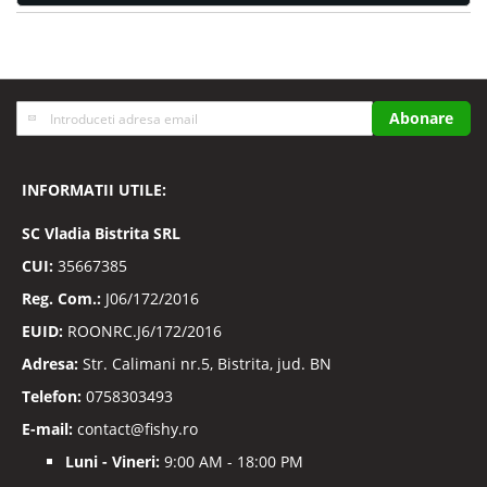
Inscrieti-
Abonare
va
la
Buletinele
INFORMATII UTILE:
noastre
informative
SC
Vladia Bistrita SRL
CUI:
35667385
Reg. Com.:
J06/172/2016
EUID:
ROONRC.J6/172/2016
Adresa:
Str. Calimani nr.5, Bistrita, jud. BN
Telefon:
0758303493
E-mail:
contact@fishy.ro
Luni - Vineri:
9:00 AM - 18:00 PM