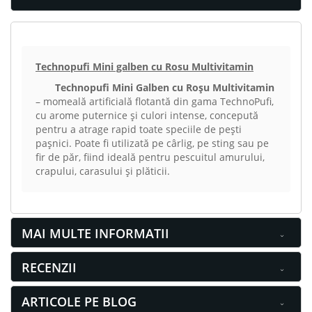
Technopufi Mini galben cu Rosu Multivitamin
Technopufi Mini Galben cu Roșu Multivitamin
– momeală artificială flotantă din gama TechnoPufi,
cu arome puternice și culori intense, concepută
pentru a atrage rapid toate speciile de pești
pașnici. Poate fi utilizată pe cârlig, pe sting sau pe
fir de păr, fiind ideală pentru pescuitul amurului,
crapului, carasului și plăticii.
MAI MULTE INFORMATII
RECENZII
ARTICOLE PE BLOG