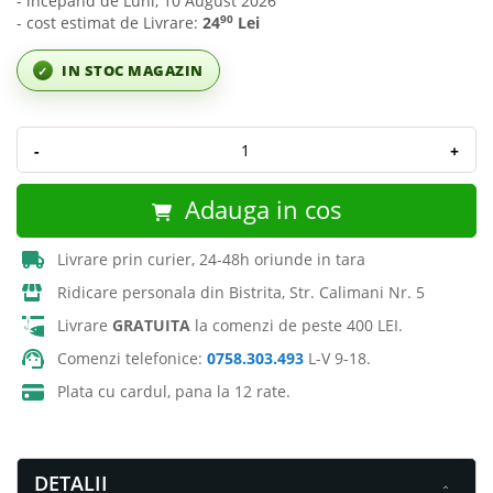
- incepând de Luni, 10 August 2026
90
- cost estimat de Livrare:
24
Lei
IN STOC MAGAZIN
✓
-
+
Adauga in cos
Livrare prin curier, 24-48h oriunde in tara
Ridicare personala din Bistrita, Str. Calimani Nr. 5
Livrare
GRATUITA
la comenzi de peste 400 LEI.
Comenzi telefonice:
0758.303.493
L-V 9-18.
Plata cu cardul, pana la 12 rate.
DETALII