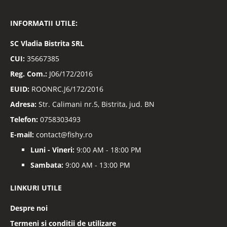
la
Buletinele
INFORMATII UTILE:
noastre
informative
SC
Vladia Bistrita SRL
CUI:
35667385
Reg. Com.:
J06/172/2016
EUID:
ROONRC.J6/172/2016
Adresa:
Str. Calimani nr.5, Bistrita, jud. BN
Telefon:
0758303493
E-mail:
contact@fishy.ro
Luni - Vineri:
9:00 AM - 18:00 PM
Sambata:
9:00 AM - 13:00 PM
LINKURI UTILE
Despre noi
Termeni si conditii de utilizare