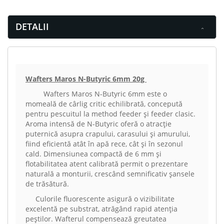
DETALII
Wafters Maros N-Butyric 6mm 20g
Wafters Maros N-Butyric 6mm este o
momeală de cârlig critic echilibrată, concepută
pentru pescuitul la method feeder și feeder clasic.
Aroma intensă de N-Butyric oferă o atracție
puternică asupra crapului, carasului și amurului,
fiind eficientă atât în apă rece, cât și în sezonul
cald. Dimensiunea compactă de 6 mm și
flotabilitatea atent calibrată permit o prezentare
naturală a monturii, crescând semnificativ șansele
de trăsătură.
Culorile fluorescente asigură o vizibilitate
excelentă pe substrat, atrăgând rapid atenția
peștilor. Wafterul compensează greutatea