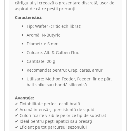
cârligului și creează o prezentare discretă, ușor de
aspirat de către peștii precauți.
Caracteristici:
Tip: Wafter (critic echilibrat)
Aromă: N-Butyric
Diametru: 6 mm
Culoare: Alb & Galben Fluo
Cantitate: 20 g
Recomandat pentru: Crap, caras, amur
Utilizare: Method Feeder, Feeder, fir de păr,
bait spike sau bandă siliconică
Avantaje:
✔ Flotabilitate perfect echilibrată
✔ Aromă intensă și persistentă de squid
✔ Culori foarte vizibile pe orice tip de substrat
✔ Ideal pentru pești apatici sau presați
✔ Eficient pe tot parcursul sezonului