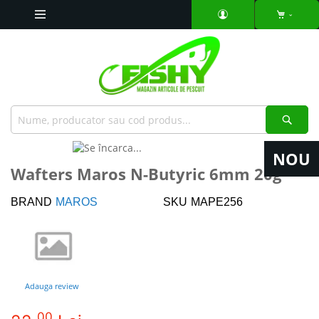
Mergeti
la
Continut
Căut
Skip
NOU
to
Skip
Wafters Maros N-Butyric 6mm 20g
the
to
end
the
BRAND
MAROS
SKU
MAPE256
of
beginning
the
of
images
the
gallery
images
gallery
Adauga review
00