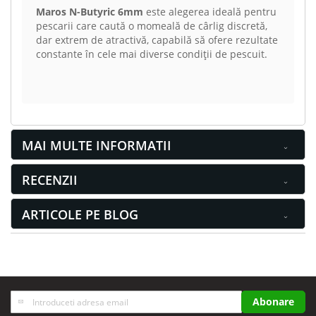
Maros N-Butyric 6mm
este alegerea ideală pentru
pescarii care caută o momeală de cârlig discretă,
dar extrem de atractivă, capabilă să ofere rezultate
constante în cele mai diverse condiții de pescuit.
MAI MULTE INFORMATII
RECENZII
ARTICOLE PE BLOG
Inscrieti-
Abonare
va