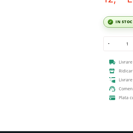
IN STO
✓
-
Livrare
Ridicar
Livrar
Comenz
Plata c