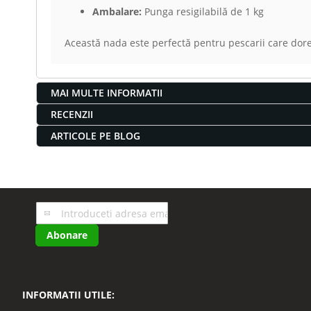
Ambalare:
Punga resigilabilă de 1 kg
Această nada este perfectă pentru pescarii care dores
MAI MULTE INFORMATII
RECENZII
ARTICOLE PE BLOG
Inscrieti-
va
Abonare
la
Buletinele
noastre
informative
INFORMATII UTILE: