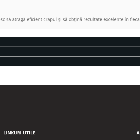
c să atragă eficient crapul și să obțină rezultate excelente în fiec
LINKURI UTILE
A