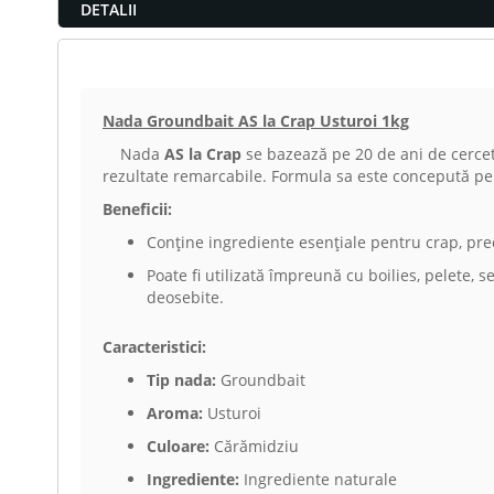
DETALII
Nada Groundbait AS la Crap Usturoi 1kg
Nada
AS la Crap
se bazează pe 20 de ani de cerceta
rezultate remarcabile. Formula sa este concepută pent
Beneficii:
Conține ingrediente esențiale pentru crap, prec
Poate fi utilizată împreună cu boilies, pelete, se
deosebite.
Caracteristici:
Tip nada:
Groundbait
Aroma:
Usturoi
Culoare:
Cărămidziu
Ingrediente:
Ingrediente naturale