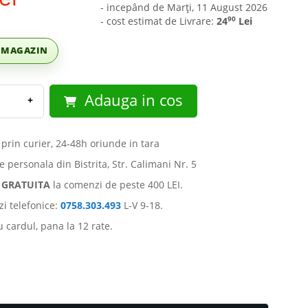
- incepând de Marți, 11 August 2026
90
- cost estimat de Livrare:
24
Lei
C MAGAZIN
Adauga in cos
+
 prin curier, 24-48h oriunde in tara
e personala din Bistrita, Str. Calimani Nr. 5
e
GRATUITA
la comenzi de peste 400 LEI.
i telefonice:
0758.303.493
L-V 9-18.
u cardul, pana la 12 rate.