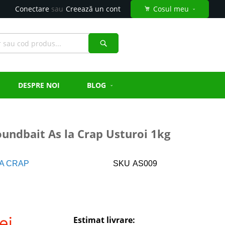
Conectare
Creează un cont
Cosul meu
Căutare
DESPRE NOI
BLOG
undbait As la Crap Usturoi 1kg
LA CRAP
SKU
AS009
ei
Estimat livrare: