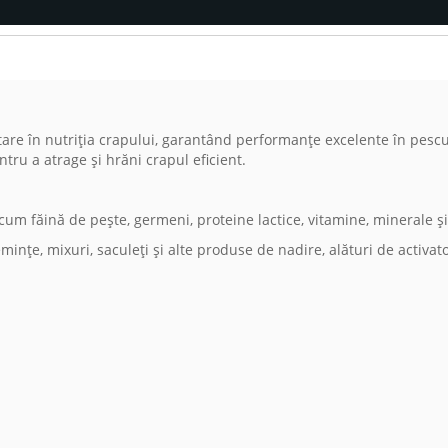
re în nutriția crapului, garantând performanțe excelente în pescuit
ru a atrage și hrăni crapul eficient.
um făină de pește, germeni, proteine lactice, vitamine, minerale și
mințe, mixuri, saculeți și alte produse de nadire, alături de activator