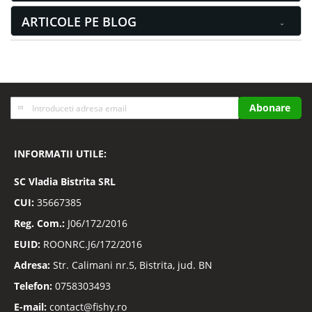
ARTICOLE PE BLOG
Inscrieti-
Abonare
va
la
Buletinele
INFORMATII UTILE:
noastre
informative
SC
Vladia Bistrita SRL
CUI:
35667385
Reg. Com.:
J06/172/2016
EUID:
ROONRC.J6/172/2016
Adresa:
Str. Calimani nr.5, Bistrita, jud. BN
Telefon:
0758303493
E-mail:
contact@fishy.ro