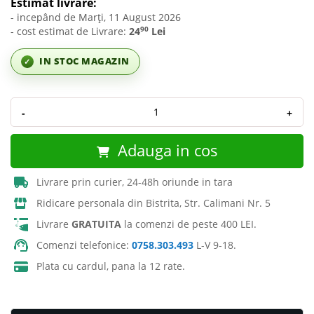
Estimat livrare:
- incepând de Marți, 11 August 2026
90
- cost estimat de Livrare:
24
Lei
IN STOC MAGAZIN
✓
-
+
Adauga in cos
Livrare prin curier, 24-48h oriunde in tara
Ridicare personala din Bistrita, Str. Calimani Nr. 5
Livrare
GRATUITA
la comenzi de peste 400 LEI.
Comenzi telefonice:
0758.303.493
L-V 9-18.
Plata cu cardul, pana la 12 rate.