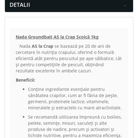
DETALII
Nada Groundbait AS la Crap Scoică 1kg
Nada
AS la Crap
se bazează pe 20 de ani de
cercetare în nutriția crapului, oferind o formulă
eficientă atât pentru pescuitul pe ape sălbatice, cât
și pentru competițiile de pescuit, obținând
rezultate excelente în ambele cazuri.
Beneficii:
Conține ingrediente esențiale pentru
sănătatea crapilor, cum ar fi făina de pește,
germenii, proteinele lactice, vitaminele,
mineralele și extractele cu mare atractivitate.
Se recomandă utilizarea împreună cu boilies,
pelete, semințe, mixuri, saculeți și alte
produse de nadire, precum și activatori și
lichide nutritive, pentru a maximiza eficiența.