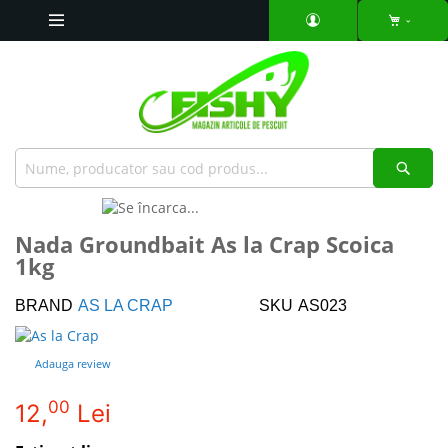
Mergeti
la
Continut
Căut
Skip
to
Skip
Nada Groundbait As la Crap Scoica
the
to
1kg
end
the
of
beginning
the
of
BRAND
AS LA CRAP
SKU
AS023
images
the
gallery
images
Adauga review
gallery
00
12,
Lei