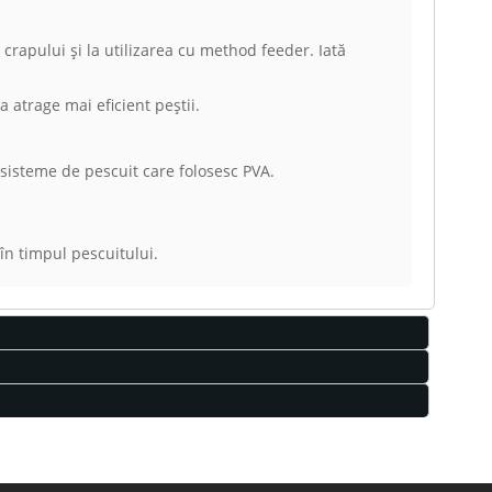
crapului și la utilizarea cu method feeder. Iată
 atrage mai eficient peștii.
 sisteme de pescuit care folosesc PVA.
în timpul pescuitului.