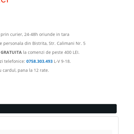
 prin curier, 24-48h oriunde in tara
e personala din Bistrita, Str. Calimani Nr. 5
e
GRATUITA
la comenzi de peste 400 LEI.
i telefonice:
0758.303.493
L-V 9-18.
u cardul, pana la 12 rate.