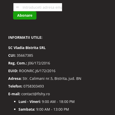
Inscrieti-
va
Abonare
la
Buletinele
noastre
informative
INFORMATII UTILE:
SC
Vladia Bistrita SRL
CUI:
35667385
Reg. Com.:
J06/172/2016
EUID:
ROONRC.J6/172/2016
Adresa:
Str. Calimani nr.5, Bistrita, jud. BN
Telefon:
0758303493
E-mail:
contact@fishy.ro
Luni - Vineri:
9:00 AM - 18:00 PM
Sambata:
9:00 AM - 13:00 PM