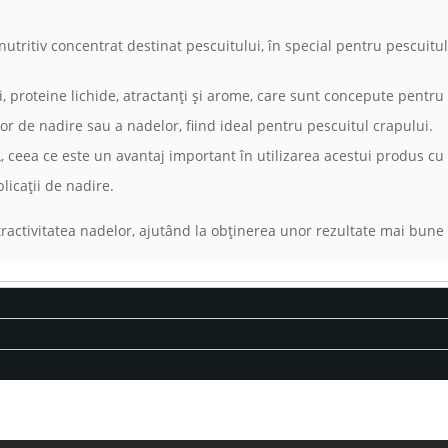
tritiv concentrat destinat pescuitului, în special pentru pescuitul 
 proteine lichide, atractanți și arome, care sunt concepute pentru a
or de nadire sau a nadelor, fiind ideal pentru pescuitul crapului.
, ceea ce este un avantaj important în utilizarea acestui produs cu
licații de nadire.
ractivitatea nadelor, ajutând la obținerea unor rezultate mai bune 