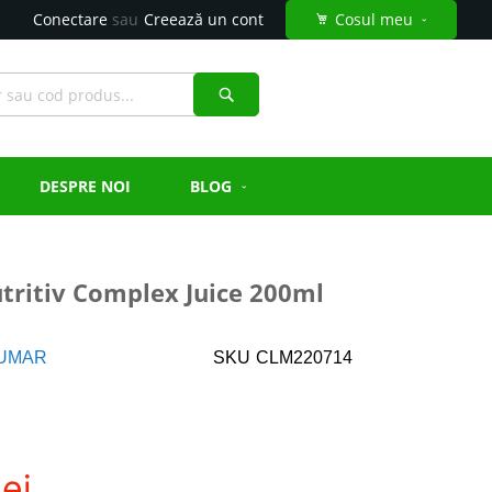
Conectare
Creează un cont
Cosul meu
Căutare
DESPRE NOI
BLOG
utritiv Complex Juice 200ml
UMAR
SKU
CLM220714
ei