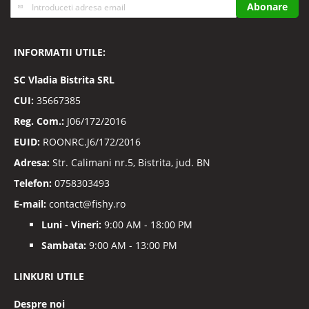
Inscrieti-
Abonare
va
la
Buletinele
INFORMATII UTILE:
noastre
informative
SC
Vladia Bistrita SRL
CUI:
35667385
Reg. Com.:
J06/172/2016
EUID:
ROONRC.J6/172/2016
Adresa:
Str. Calimani nr.5, Bistrita, jud. BN
Telefon:
0758303493
E-mail:
contact@fishy.ro
Luni - Vineri:
9:00 AM - 18:00 PM
Sambata:
9:00 AM - 13:00 PM
LINKURI UTILE
Despre noi