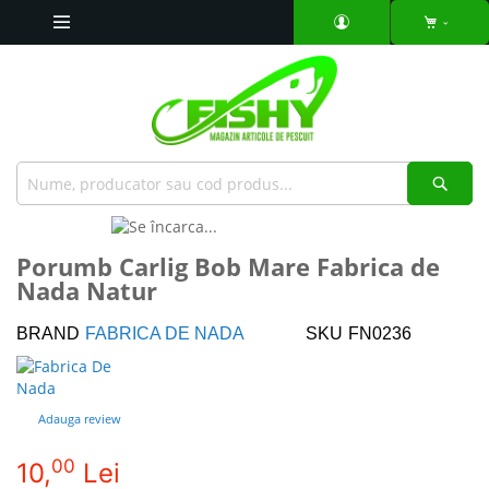
Mergeti
la
Continut
Căut
Skip
to
Skip
Porumb Carlig Bob Mare Fabrica de
the
to
Nada Natur
end
the
of
beginning
the
of
BRAND
FABRICA DE NADA
SKU
FN0236
images
the
gallery
images
gallery
Adauga review
00
10,
Lei