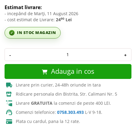
Estimat livrare:
- incepând de Marți, 11 August 2026
90
- cost estimat de Livrare:
24
Lei
IN STOC MAGAZIN
✓
-
+
Adauga in cos
Livrare prin curier, 24-48h oriunde in tara
Ridicare personala din Bistrita, Str. Calimani Nr. 5
Livrare
GRATUITA
la comenzi de peste 400 LEI.
Comenzi telefonice:
0758.303.493
L-V 9-18.
Plata cu cardul, pana la 12 rate.