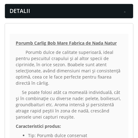
DETALII
Porumb Carlig Bob Mare Fabrica de Nada Natur
Porumb dulce de calitate superioară, ideal
pentru pescuitul crapului și al altor specii de
ciprinide, în orice sezon. Boabele sunt atent
selecționate, având dimensiuni mari și consistență
optimă, ceea ce le face perfecte pentru fixarea
directă în cârlig.
Se poate folosi atât ca momeală individuală, cât
și în combinație cu diverse nade: pelete, boiliesuri,
groundbaituri etc. Aroma intensă și persistentă
atrage rapid peștii în zona de nadă, crescând
șansele unei capturi reușite.
Caracteristici produs:
Tip: Porumb dulce conservat