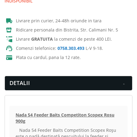
INDISPONIBIL
Livrare prin curier, 24-48h oriunde in tara
Ridicare personala din Bistrita, Str. Calimani Nr. 5
Livrare
GRATUITA
la comenzi de peste 400 LEI.
Comenzi telefonice:
0758.303.493
L-V 9-18.
Plata cu cardul, pana la 12 rate.
DETALII
Nada 54 Feeder Baits Competiton Scopex Rosu
900g
Nada 54 Feeder Baits Competition Scopex Roșu
este o nadă destinată pescuitului la feeder și