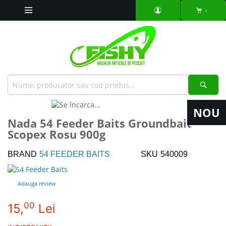
Mergeti
la
Continut
Căut
Skip
NOU
to
Skip
Nada 54 Feeder Baits Groundbait
the
to
Scopex Rosu 900g
end
the
of
beginning
the
of
BRAND
54 FEEDER BAITS
SKU
540009
images
the
gallery
images
Adauga review
gallery
00
15,
Lei