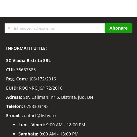
Inscrieti-
Abonare
va
la
Buletinele
INFORMATII UTILE:
noastre
informative
SC
Vladia Bistrita SRL
CUI:
35667385
Reg. Com.:
J06/172/2016
EUID:
ROONRC.J6/172/2016
Adresa:
Str. Calimani nr.5, Bistrita, jud. BN
Telefon:
0758303493
E-mail:
contact@fishy.ro
Luni - Vineri:
9:00 AM - 18:00 PM
Sambata:
9:00 AM - 13:00 PM