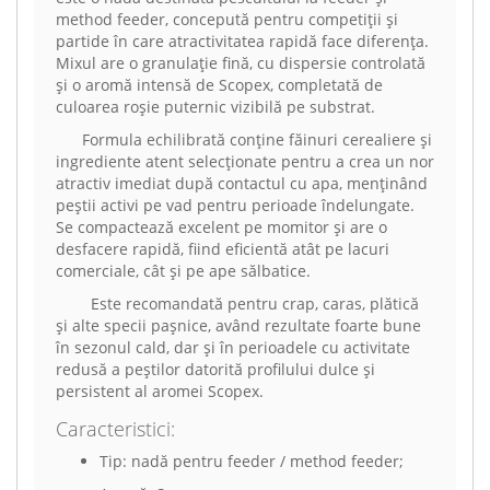
method feeder, concepută pentru competiții și
partide în care atractivitatea rapidă face diferența.
Mixul are o granulație fină, cu dispersie controlată
și o aromă intensă de Scopex, completată de
culoarea roșie puternic vizibilă pe substrat.
Formula echilibrată conține făinuri cerealiere și
ingrediente atent selecționate pentru a crea un nor
atractiv imediat după contactul cu apa, menținând
peștii activi pe vad pentru perioade îndelungate.
Se compactează excelent pe momitor și are o
desfacere rapidă, fiind eficientă atât pe lacuri
comerciale, cât și pe ape sălbatice.
Este recomandată pentru crap, caras, plătică
și alte specii pașnice, având rezultate foarte bune
în sezonul cald, dar și în perioadele cu activitate
redusă a peștilor datorită profilului dulce și
persistent al aromei Scopex.
Caracteristici:
Tip: nadă pentru feeder / method feeder;