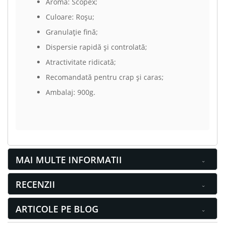
Aromă: Scopex;
Culoare: Roșu;
Granulație fină;
Dispersie rapidă și controlată;
Atractivitate ridicată;
Recomandată pentru crap și caras;
Ambalaj: 900g.
MAI MULTE INFORMATII
RECENZII
ARTICOLE PE BLOG