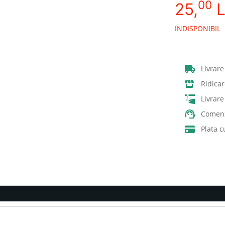
00
25,
L
INDISPONIBIL
Livrare
Ridicar
Livrar
Comenz
Plata c