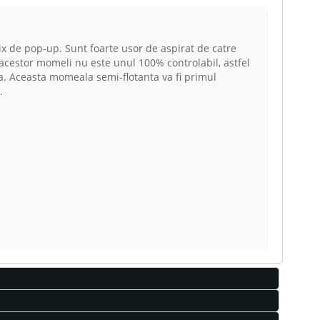
mix de pop-up. Sunt foarte usor de aspirat de catre
l acestor momeli nu este unul 100% controlabil, astfel
apa. Aceasta momeala semi-flotanta va fi primul
.