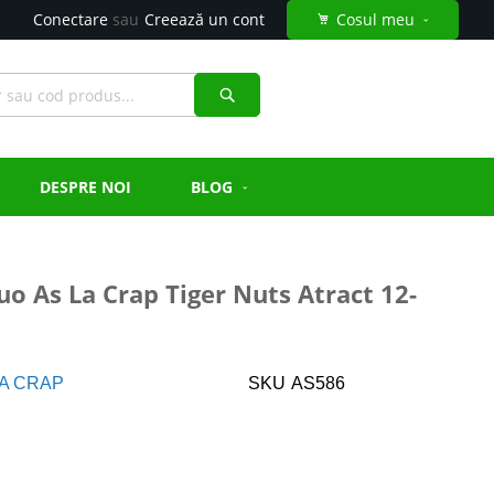
Conectare
Creează un cont
Cosul meu
Căutare
DESPRE NOI
BLOG
uo As La Crap Tiger Nuts Atract 12-
LA CRAP
SKU
AS586