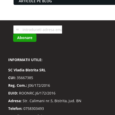
ARTICOLE PE BLOG
Inscrieti-
va
Abonare
la
Buletinele
noastre
informative
INFORMATII UTILE:
SC
Vladia Bistrita SRL
CUI:
35667385
Reg. Com.:
J06/172/2016
EUID:
ROONRC.J6/172/2016
Adresa:
Str. Calimani nr.5, Bistrita, jud. BN
Telefon:
0758303493