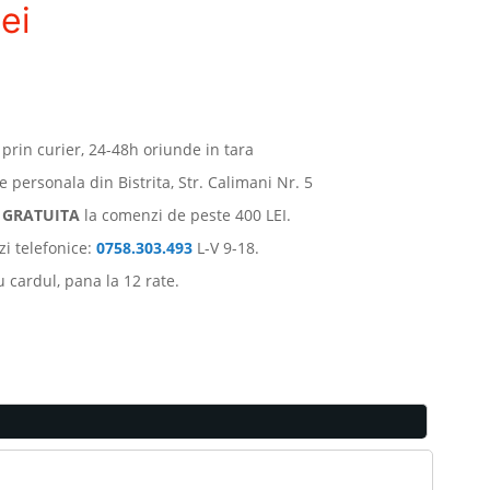
ei
 prin curier, 24-48h oriunde in tara
e personala din Bistrita, Str. Calimani Nr. 5
e
GRATUITA
la comenzi de peste 400 LEI.
i telefonice:
0758.303.493
L-V 9-18.
u cardul, pana la 12 rate.