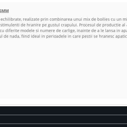
16MM
tic echilibrate, realizate prin combinarea unui mix de boilies cu un 
si stimulenti de hranire pe gustul crapului. Procesul de productie a
r cu diferite modele si numere de carlige, inainte de a le lansa in 
 de nada, fiind ideal in perioadele in care pestii se hranesc apatic