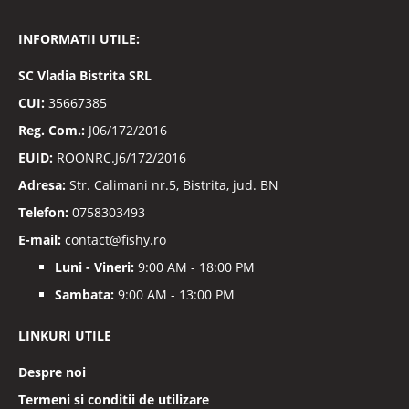
la
Buletinele
INFORMATII UTILE:
noastre
informative
SC
Vladia Bistrita SRL
CUI:
35667385
Reg. Com.:
J06/172/2016
EUID:
ROONRC.J6/172/2016
Adresa:
Str. Calimani nr.5, Bistrita, jud. BN
Telefon:
0758303493
E-mail:
contact@fishy.ro
Luni - Vineri:
9:00 AM - 18:00 PM
Sambata:
9:00 AM - 13:00 PM
LINKURI UTILE
Despre noi
Termeni si conditii de utilizare