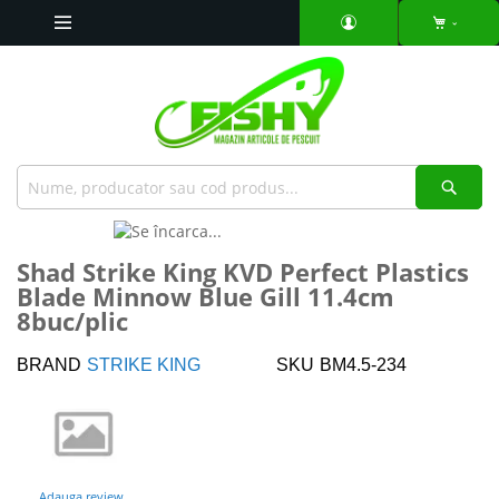
Mergeti
la
Continut
Căut
Skip
to
Skip
Shad Strike King KVD Perfect Plastics
the
to
Blade Minnow Blue Gill 11.4cm
end
the
8buc/plic
of
beginning
the
of
images
the
BRAND
STRIKE KING
SKU
BM4.5-234
gallery
images
gallery
Adauga review