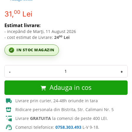
00
31,
Lei
Estimat livrare:
- incepând de Marți, 11 August 2026
90
- cost estimat de Livrare:
24
Lei
IN STOC MAGAZIN
✓
-
+
Adauga in cos
Livrare prin curier, 24-48h oriunde in tara
Ridicare personala din Bistrita, Str. Calimani Nr. 5
Livrare
GRATUITA
la comenzi de peste 400 LEI.
Comenzi telefonice:
0758.303.493
L-V 9-18.