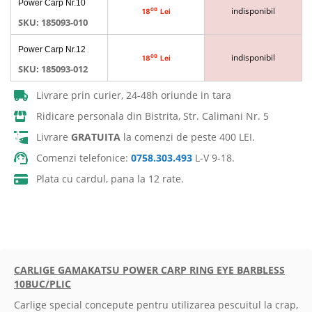
Power Carp Nr.10
produs
indisponibil
00
18
Lei
grupate
SKU: 185093-010
Power Carp Nr.12
indisponibil
00
18
Lei
SKU: 185093-012
Livrare prin curier, 24-48h oriunde in tara
Ridicare personala din Bistrita, Str. Calimani Nr. 5
Livrare
GRATUITA
la comenzi de peste 400 LEI.
Comenzi telefonice:
0758.303.493
L-V 9-18.
Plata cu cardul, pana la 12 rate.
CARLIGE GAMAKATSU POWER CARP RING EYE BARBLESS
10BUC/PLIC
Carlige special concepute pentru utilizarea pescuitul la crap,