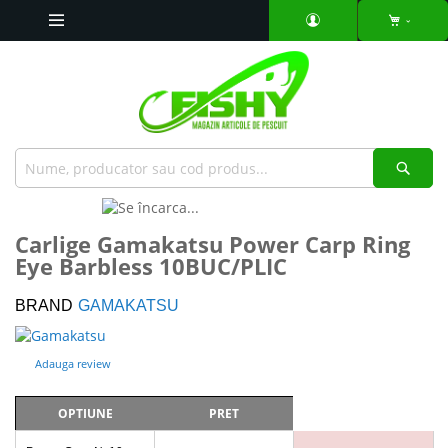
Mergeti
la
Continut
Căut
Skip
to
Skip
Carlige Gamakatsu Power Carp Ring
the
to
Eye Barbless 10BUC/PLIC
end
the
of
beginning
the
of
BRAND
GAMAKATSU
images
the
gallery
images
Adauga review
gallery
OPTIUNE
PRET
Articole