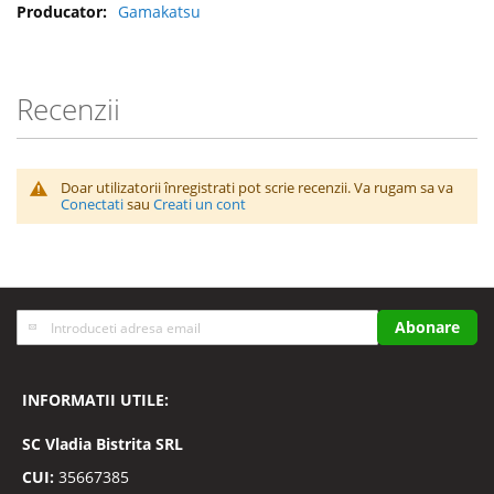
Gamakatsu
Recenzii
Doar utilizatorii înregistrati pot scrie recenzii. Va rugam sa va
Conectati
sau
Creati un cont
Inscrieti-
Abonare
va
la
Buletinele
INFORMATII UTILE:
noastre
informative
SC
Vladia Bistrita SRL
CUI:
35667385