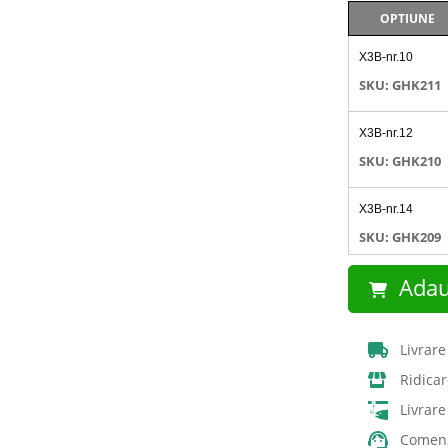
OPTIUNE
Articole
X3B-nr.10
produs
grupate
SKU: GHK211
X3B-nr.12
SKU: GHK210
X3B-nr.14
SKU: GHK209
Adau
Livrare
Ridicar
Livrar
Comenz