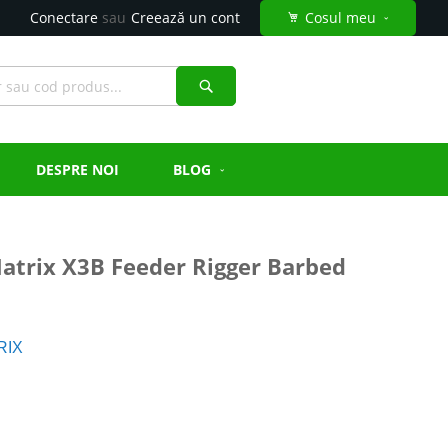
Conectare
Creează un cont
Cosul meu
Căutare
DESPRE NOI
BLOG
Matrix X3B Feeder Rigger Barbed
RIX