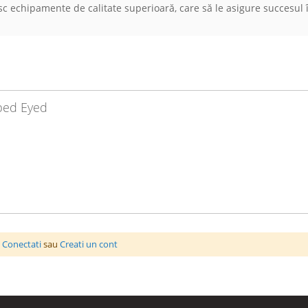
sc echipamente de calitate superioară, care să le asigure succesul 
rbed Eyed
a
Conectati
sau
Creati un cont