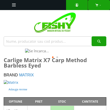
Mergeti
la
Continut
Căut
Skip
to
Skip
Carlige Matrix X7 Carp Method
the
to
Barbless Eyed
end
the
of
beginning
the
of
BRAND
MATRIX
images
the
gallery
images
Adauga review
gallery
OPTIUNE
PRET
STOC
CANTITATE
Articole