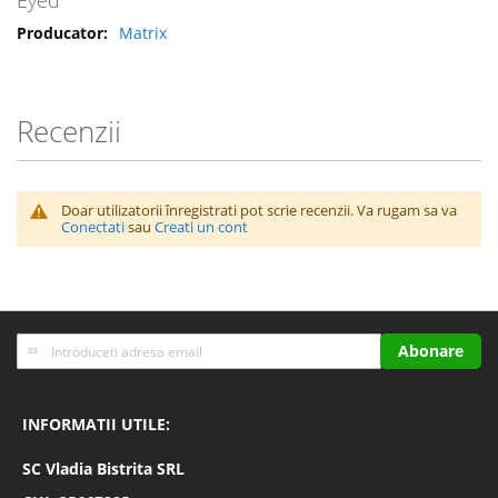
Matrix
Recenzii
Doar utilizatorii înregistrati pot scrie recenzii. Va rugam sa va
Conectati
sau
Creati un cont
Inscrieti-
Abonare
va
la
Buletinele
INFORMATII UTILE:
noastre
informative
SC
Vladia Bistrita SRL