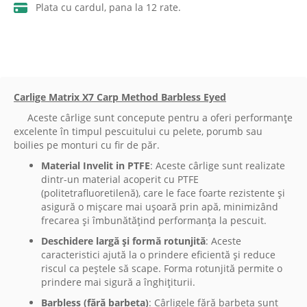
Plata cu cardul, pana la 12 rate.
Carlige Matrix X7 Carp Method Barbless Eyed
Aceste cârlige sunt concepute pentru a oferi performanțe
excelente în timpul pescuitului cu pelete, porumb sau
boilies pe monturi cu fir de păr.
Material Invelit in PTFE
: Aceste cârlige sunt realizate
dintr-un material acoperit cu PTFE
(politetrafluoretilenă), care le face foarte rezistente și
asigură o mișcare mai ușoară prin apă, minimizând
frecarea și îmbunătățind performanța la pescuit.
Deschidere largă și formă rotunjită
: Aceste
caracteristici ajută la o prindere eficientă și reduce
riscul ca peștele să scape. Forma rotunjită permite o
prindere mai sigură a înghițiturii.
Barbless (fără barbeta)
: Cârligele fără barbeta sunt