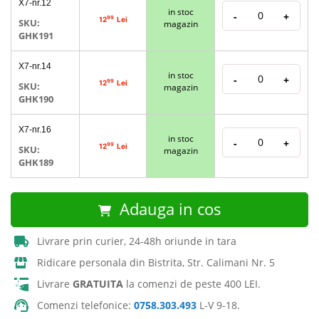
X7-nr.12
produs
in stoc
-
+
grupate
99
12
Lei
SKU:
magazin
GHK191
X7-nr.14
in stoc
-
+
99
12
Lei
SKU:
magazin
GHK190
X7-nr.16
in stoc
-
+
99
12
Lei
SKU:
magazin
GHK189
Adauga in cos
Livrare prin curier, 24-48h oriunde in tara
Ridicare personala din Bistrita, Str. Calimani Nr. 5
Livrare
GRATUITA
la comenzi de peste 400 LEI.
Comenzi telefonice:
0758.303.493
L-V 9-18.