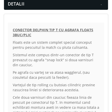
DETALII
CONECTOR DELPHIN TIP T CU AGRAFA FLOATS
3BUC/PLIC
Floats este un sistem complet special conceput
pentru pescuitul la match cu pluta culisanta.
Sistemul este compus dintr-un conector de tip T
prevazut cu agrafa "snap lock" si doua varnisuri
din cauciuc.
Pe agrafa cu vartej se va atasa wagglerul, (sau
cosuletul daca pescuiti la feeder).
Vartejul de tip rolling cu butoias cilindric previne
rasucirea liniei si deteriorarea acesteia.
Cele doua varnisuri din cauciuc fixeaza linia de
pescuit pe conectorul tip T. In momentul cand
echilibrati montura aveti in vedere ca masa totala a