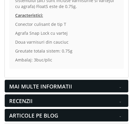
sistemului (aici sunt incluse varnisurile si vartejul
cu agrafa) FloatS este de 0.75g.
Caracteristici:
Conector culisant de tip T
Agrafa Snap Lock cu vartej
Doua varnisuri din cauciuc
Greutate totala sistem: 0.75g
Ambalaj: 3buc/plic
MAI MULTE INFORMATII
RECENZII
ARTICOLE PE BLOG