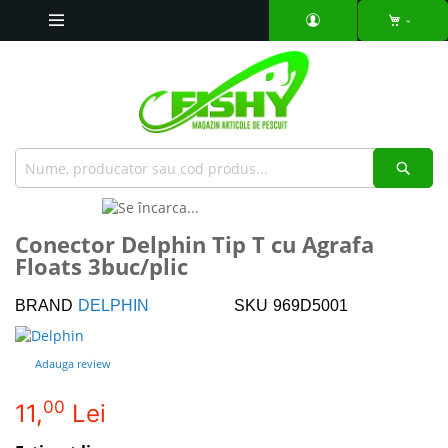
Mergeti
la
Continut
Căut
Skip
to
Skip
Conector Delphin Tip T cu Agrafa
the
to
Floats 3buc/plic
end
the
of
beginning
the
of
BRAND
DELPHIN
SKU
969D5001
images
the
gallery
images
Adauga review
gallery
00
11,
Lei