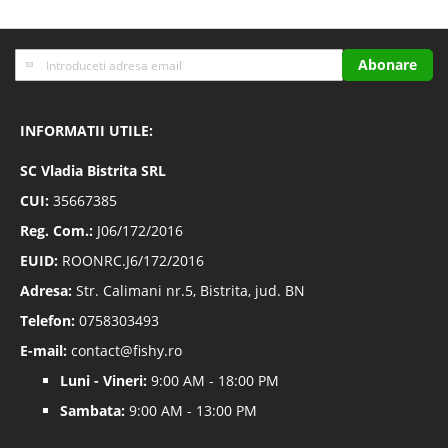
Inscrieti-
Abonare
va
la
Buletinele
INFORMATII UTILE:
noastre
informative
SC
Vladia Bistrita SRL
CUI:
35667385
Reg. Com.:
J06/172/2016
EUID:
ROONRC.J6/172/2016
Adresa:
Str. Calimani nr.5, Bistrita, jud. BN
Telefon:
0758303493
E-mail:
contact@fishy.ro
Luni - Vineri:
9:00 AM - 18:00 PM
Sambata:
9:00 AM - 13:00 PM