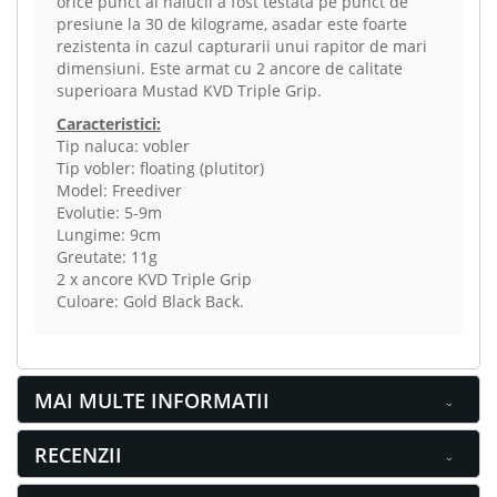
orice punct al nalucii a fost testata pe punct de
presiune la 30 de kilograme, asadar este foarte
rezistenta in cazul capturarii unui rapitor de mari
dimensiuni. Este armat cu 2 ancore de calitate
superioara Mustad KVD Triple Grip.
Caracteristici:
Tip naluca: vobler
Tip vobler: floating (plutitor)
Model: Freediver
Evolutie: 5-9m
Lungime: 9cm
Greutate: 11g
2 x ancore KVD Triple Grip
Culoare: Gold Black Back.
MAI MULTE INFORMATII
RECENZII