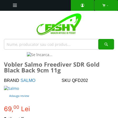
Mergeti
la
Continut
Căut
Skip
to
Skip
Vobler Salmo Freediver SDR Gold
the
to
Black Back 9cm 11g
end
the
of
beginning
the
of
BRAND
SALMO
SKU
QFD202
images
the
gallery
images
Adauga review
gallery
00
69,
Lei