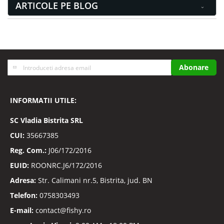
ARTICOLE PE BLOG
Inscrieti-
Abonare
va
la
Buletinele
INFORMATII UTILE:
noastre
informative
SC
Vladia Bistrita SRL
CUI:
35667385
Reg. Com.:
J06/172/2016
EUID:
ROONRC.J6/172/2016
Adresa:
Str. Calimani nr.5, Bistrita, jud. BN
Telefon:
0758303493
E-mail:
contact@fishy.ro