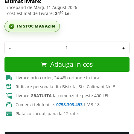
Estimat livrare:
- incepând de Marți, 11 August 2026
90
- cost estimat de Livrare:
24
Lei
IN STOC MAGAZIN
✓
-
+
Adauga in cos
Livrare prin curier, 24-48h oriunde in tara
Ridicare personala din Bistrita, Str. Calimani Nr. 5
Livrare
GRATUITA
la comenzi de peste 400 LEI.
Comenzi telefonice:
0758.303.493
L-V 9-18.
Plata cu cardul, pana la 12 rate.