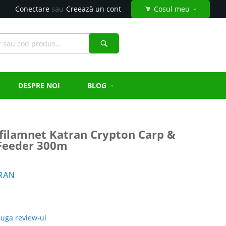
Conectare
Creează un cont
Cosul meu
Căutare
DESPRE NOI
BLOG
filamnet Katran Crypton Carp &
Feeder 300m
RAN
uga review-ul