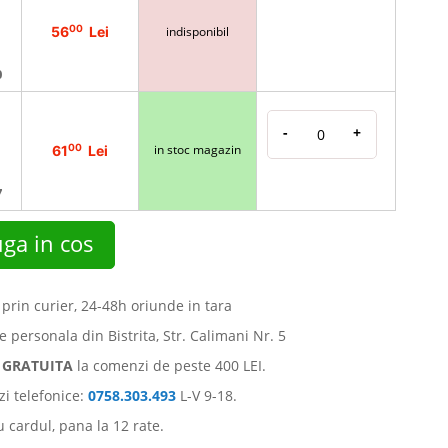
00
56
Lei
indisponibil
0
-
+
00
in stoc magazin
61
Lei
7
ga in cos
 prin curier, 24-48h oriunde in tara
e personala din Bistrita, Str. Calimani Nr. 5
e
GRATUITA
la comenzi de peste 400 LEI.
i telefonice:
0758.303.493
L-V 9-18.
u cardul, pana la 12 rate.