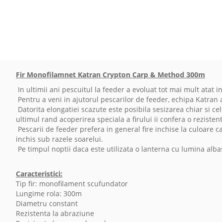
Fir Monofilamnet Katran Crypton Carp & Method 300m
In ultimii ani pescuitul la feeder a evoluat tot mai mult atat i
Pentru a veni in ajutorul pescarilor de feeder, echipa Katran a
Datorita elongatiei scazute este posibila sesizarea chiar si cel
ultimul rand acoperirea speciala a firului ii confera o reziste
Pescarii de feeder prefera in general fire inchise la culoare 
inchis sub razele soarelui.
Pe timpul noptii daca este utilizata o lanterna cu lumina alba
Caracteristici:
Tip fir: monofilament scufundator
Lungime rola: 300m
Diametru constant
Rezistenta la abraziune