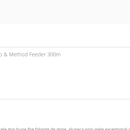
Carp & Method Feeder 300m
cele mai bune fire folosite de mine, aluneca prin inele exceptional d