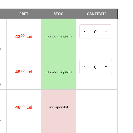
PRET
STOC
CANTITATE
-
+
00
in stoc magazin
42
Lei
8
-
+
00
in stoc magazin
45
Lei
6
00
48
Lei
indisponibil
3