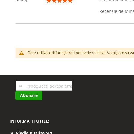
100%
Recenzie de
Miha
Doar utilizatorii înregistrati pot scrie recenzii. Va rugam sa v
Inscrieti-
va
Abonare
la
Buletinele
noastre
informative
INFORMATII UTILE:
SC
Vladia Bistrita SRL