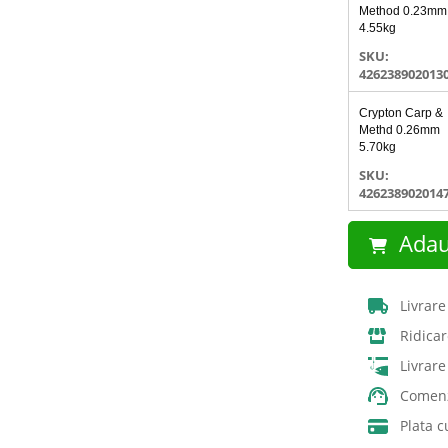
Method 0.23mm
4.55kg
SKU:
426238902013
Crypton Carp &
Methd 0.26mm
5.70kg
SKU:
426238902014
Adau
Livrare
Ridicar
Livrar
Comenz
Plata c