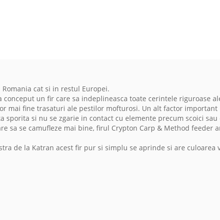
n Romania cat si in restul Europei.
 conceput un fir care sa indeplineasca toate cerintele riguroase ale
or mai fine trasaturi ale pestilor mofturosi. Un alt factor important 
nta sporita si nu se zgarie in contact cu elemente precum scoici sau 
care sa se camufleze mai bine, firul Crypton Carp & Method feeder a
stra de la Katran acest fir pur si simplu se aprinde si are culoarea