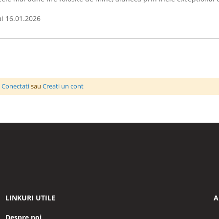
Publicat
i
16.01.2026
la
a
Conectati
sau
Creati un cont
LINKURI UTILE
A
Despre noi