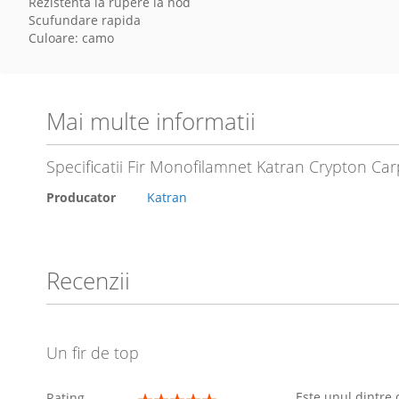
Rezistenta la rupere la nod
Scufundare rapida
Culoare: camo
Mai multe informatii
Specificatii Fir Monofilamnet Katran Crypton 
Producator
Katran
Recenzii
Un fir de top
Este unul dintre 
Rating