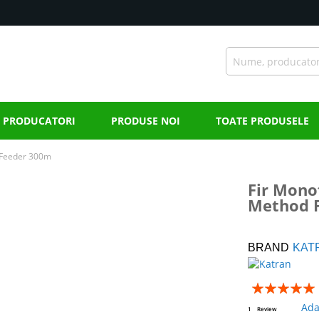
PRODUCATORI
PRODUSE NOI
TOATE PRODUSELE
 Feeder 300m
Fir Mono
Method 
BRAND
KAT
Rating:
100
100
% of
Ada
1
Review