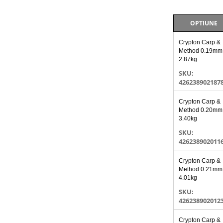
OPTIUNE
Articole
Crypton Carp &
produs
Method 0.19mm
grupate
2.87kg
SKU:
426238902187
Crypton Carp &
Method 0.20mm
3.40kg
SKU:
426238902011
Crypton Carp &
Method 0.21mm
4.01kg
SKU:
426238902012
Crypton Carp &