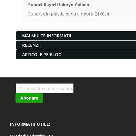
Suport Riguri Hakuyo Galben
Suport din plastic pentru riguri- 21X6cm.
MAI MULTE INFORMATII
RECENZII
ARTICOLE PE BLOG
Inscrieti-
va
Abonare
la
Buletinele
noastre
informative
INFORMATII UTILE: