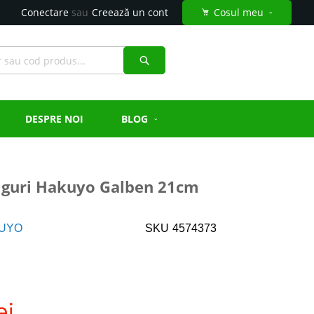
Conectare
Creează un cont
Cosul meu
Căutare
DESPRE NOI
BLOG
iguri Hakuyo Galben 21cm
UYO
SKU
4574373
ei