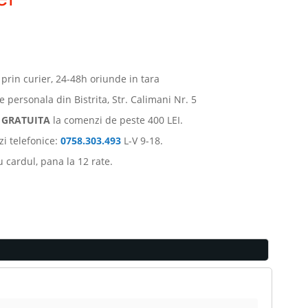
 prin curier, 24-48h oriunde in tara
e personala din Bistrita, Str. Calimani Nr. 5
e
GRATUITA
la comenzi de peste 400 LEI.
i telefonice:
0758.303.493
L-V 9-18.
u cardul, pana la 12 rate.