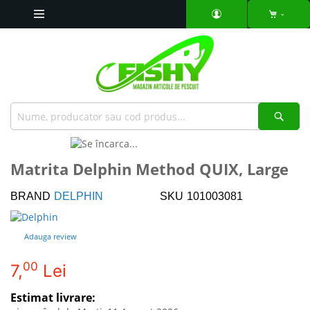
Mergeti
la
Continut
Căut
Skip
to
Skip
Matrita Delphin Method QUIX, Large
the
to
end
the
BRAND
DELPHIN
SKU
101003081
of
beginning
the
of
images
the
Adauga review
gallery
images
gallery
00
7,
Lei
Estimat livrare: