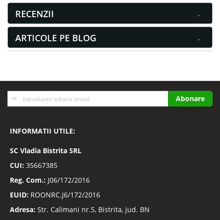
RECENZII
ARTICOLE PE BLOG
Inscrieti-
Abonare
va
la
Buletinele
INFORMATII UTILE:
noastre
informative
SC
Vladia Bistrita SRL
CUI:
35667385
Reg. Com.:
J06/172/2016
EUID:
ROONRC.J6/172/2016
Adresa:
Str. Calimani nr.5, Bistrita, jud. BN