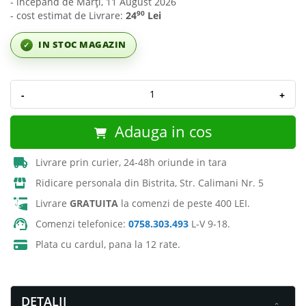
- incepând de Marți, 11 August 2026
90
- cost estimat de Livrare:
24
Lei
IN STOC MAGAZIN
✓
-
+
Adauga in cos
Livrare prin curier, 24-48h oriunde in tara
Ridicare personala din Bistrita, Str. Calimani Nr. 5
Livrare
GRATUITA
la comenzi de peste 400 LEI.
Comenzi telefonice:
0758.303.493
L-V 9-18.
Plata cu cardul, pana la 12 rate.
DETALII