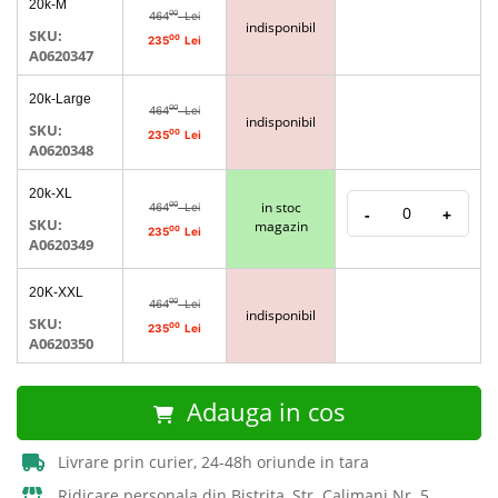
20k-M
produs
00
464
Lei
grupate
indisponibil
SKU:
00
235
Lei
A0620347
20k-Large
00
464
Lei
indisponibil
SKU:
00
235
Lei
A0620348
20k-XL
in stoc
00
464
Lei
-
+
SKU:
magazin
00
235
Lei
A0620349
20K-XXL
00
464
Lei
indisponibil
SKU:
00
235
Lei
A0620350
Adauga in cos
Livrare prin curier, 24-48h oriunde in tara
Ridicare personala din Bistrita, Str. Calimani Nr. 5