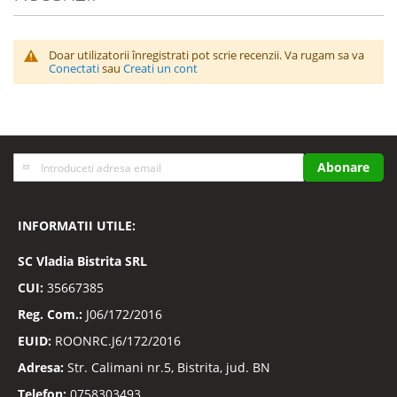
Doar utilizatorii înregistrati pot scrie recenzii. Va rugam sa va
Conectati
sau
Creati un cont
Inscrieti-
Abonare
va
la
Buletinele
INFORMATII UTILE:
noastre
informative
SC
Vladia Bistrita SRL
CUI:
35667385
Reg. Com.:
J06/172/2016
EUID:
ROONRC.J6/172/2016
Adresa:
Str. Calimani nr.5, Bistrita, jud. BN
Telefon:
0758303493