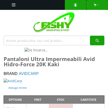
Mergeti
la
Continut
Căut
Skip
to
Skip
Pantaloni Ultra Impermeabili Avid
the
to
Hidro-Force 20K Kaki
end
the
of
beginning
the
of
BRAND
AVIDCARP
images
the
gallery
images
Adauga review
gallery
OPTIUNE
PRET
STOC
CANTITATE
Articole