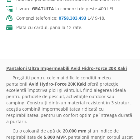
Livrare
GRATUITA
la comenzi de peste 400 LEI.
Comenzi telefonice:
0758.303.493
L-V 9-18.
Plata cu cardul, pana la 12 rate.
Pantaloni Ultra Impermeabili Avid Hidro-Force 20K Kaki
Pregătiți pentru cele mai dificile condiții meteo,
pantalonii
Avid Hydro-Force 20K Kaki
oferă protecție
excelentă împotriva ploii și vântului, fiind alegerea ideală
pentru partidele de pescuit, activitățile outdoor sau
camping. Construiți dintr-un material rezistent în 3 straturi,
aceștia combină impermeabilitatea ridicată cu
respirabilitatea, pentru un confort optim pe întreaga durată
a purtării.
Cu o coloană de apă de
20.000 mm
și un indice de
respirabilitate de
5.000 MVP
, pantalonii mențin corpul uscat