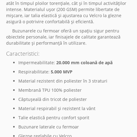
atât în timpul ploilor torențiale, cât și în timpul activităților
intense. Materialul ușor (200 GSM) permite libertate de
mișcare, iar talia elastică și ajustarea cu Velcro la glezne
asigură o potrivire confortabilă și eficientă.
Buzunarele cu fermoar oferă un spațiu sigur pentru
obiectele personale, iar finisajele de calitate garantează
durabilitate și performanță în utilizare.
Caracteristici:
Impermeabilitate:
20.000 mm coloană de apă
Respirabilitate:
5.000 MVP
Material rezistent din poliester în 3 straturi
Membrană TPU 100% poliester
Căptușeală din tricot de poliester
Material respirabil și rezistent la vânt
Talie elastică pentru confort sporit
Buzunare laterale cu fermoar
Glezne reglabile cu Velcro