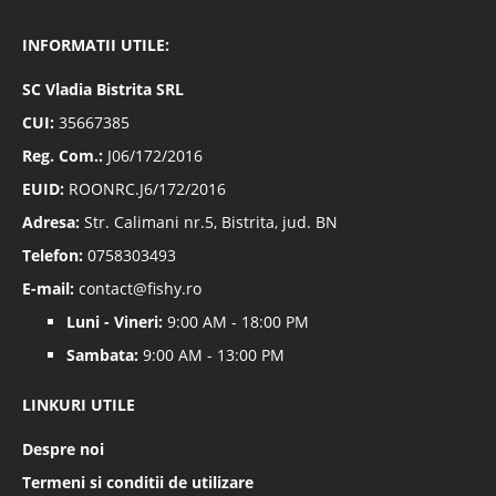
la
Buletinele
INFORMATII UTILE:
noastre
informative
SC
Vladia Bistrita SRL
CUI:
35667385
Reg. Com.:
J06/172/2016
EUID:
ROONRC.J6/172/2016
Adresa:
Str. Calimani nr.5, Bistrita, jud. BN
Telefon:
0758303493
E-mail:
contact@fishy.ro
Luni - Vineri:
9:00 AM - 18:00 PM
Sambata:
9:00 AM - 13:00 PM
LINKURI UTILE
Despre noi
Termeni si conditii de utilizare