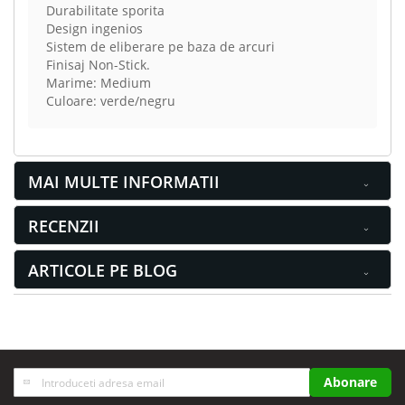
Durabilitate sporita
Design ingenios
Sistem de eliberare pe baza de arcuri
Finisaj Non-Stick.
Marime: Medium
Culoare: verde/negru
MAI MULTE INFORMATII
RECENZII
ARTICOLE PE BLOG
Inscrieti-
Abonare
va