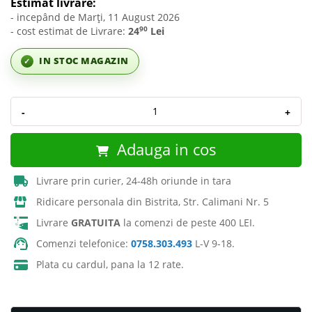
Estimat livrare:
- incepând de Marți, 11 August 2026
90
- cost estimat de Livrare:
24
Lei
IN STOC MAGAZIN
✓
-
+
Adauga in cos
Livrare prin curier, 24-48h oriunde in tara
Ridicare personala din Bistrita, Str. Calimani Nr. 5
Livrare
GRATUITA
la comenzi de peste 400 LEI.
Comenzi telefonice:
0758.303.493
L-V 9-18.
Plata cu cardul, pana la 12 rate.