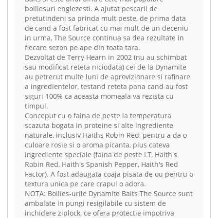
boiliesuri englezesti. A ajutat pescarii de
pretutindeni sa prinda mult peste, de prima data
de cand a fost fabricat cu mai mult de un deceniu
in urma, The Source continua sa dea rezultate in
fiecare sezon pe ape din toata tara.
Dezvoltat de Terry Hearn in 2002 (nu au schimbat
sau modificat reteta niciodata) cei de la Dynamite
au petrecut multe luni de aprovizionare si rafinare
a ingredientelor, testand reteta pana cand au fost
siguri 100% ca aceasta momeala va rezista cu
timpul.
Conceput cu o faina de peste la temperatura
scazuta bogata in proteine si alte ingrediente
naturale, inclusiv Haiths Robin Red, pentru a da o
culoare rosie si o aroma picanta, plus cateva
ingrediente speciale (faina de peste LT, Haith's
Robin Red, Haith's Spanish Pepper, Haith's Red
Factor). A fost adaugata coaja pisata de ou pentru o
textura unica pe care crapul o adora.
NOTA: Boilies-urile Dynamite Baits The Source sunt
ambalate in pungi resigilabile cu sistem de
inchidere ziplock, ce ofera protectie impotriva