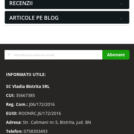
RECENZII
ARTICOLE PE BLOG
Inscrieti-
Abonare
va
la
Buletinele
INFORMATII UTILE:
noastre
informative
SC
Vladia Bistrita SRL
CUI:
35667385
Reg. Com.:
J06/172/2016
EUID:
ROONRC.J6/172/2016
Adresa:
Str. Calimani nr.5, Bistrita, jud. BN
Telefon:
0758303493