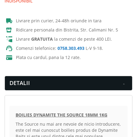
INDISPONIBIL
Livrare prin curier, 24-48h oriunde in tara
Ridicare personala din Bistrita, Str. Calimani Nr. 5
Livrare
GRATUITA
la comenzi de peste 400 LEI.
Comenzi telefonice:
0758.303.493
L-V 9-18.
Plata cu cardul, pana la 12 rate.
DETALII
BOILIES DYNAMITE THE SOURCE 18MM 1KG
The Source nu mai are nevoie de nicio introducere,
este cel mai cunoscut boilies produs de Dynamite
Baits si este unul dintre cele mai populare