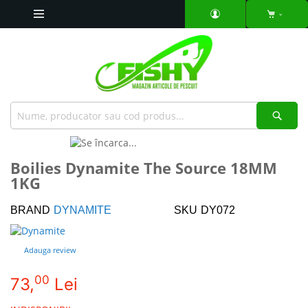
Mergeti
la
Continut
Căut
Skip
to
Skip
Boilies Dynamite The Source 18MM
the
to
1KG
end
the
of
beginning
the
of
BRAND
DYNAMITE
SKU
DY072
images
the
gallery
images
Adauga review
gallery
00
73,
Lei