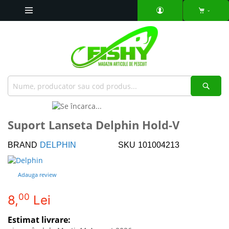
Mergeti
la
Continut
Căut
Skip
to
Skip
Suport Lanseta Delphin Hold-V
the
to
end
the
BRAND
DELPHIN
SKU
101004213
of
beginning
the
of
images
the
Adauga review
gallery
images
gallery
00
8,
Lei
Estimat livrare: