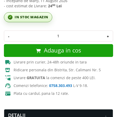
- incepând de Marți, 11 August 2026
90
- cost estimat de Livrare:
24
Lei
IN STOC MAGAZIN
✓
-
+
Adauga in cos
Livrare prin curier, 24-48h oriunde in tara
Ridicare personala din Bistrita, Str. Calimani Nr. 5
Livrare
GRATUITA
la comenzi de peste 400 LEI.
Comenzi telefonice:
0758.303.493
L-V 9-18.
Plata cu cardul, pana la 12 rate.
DETALII