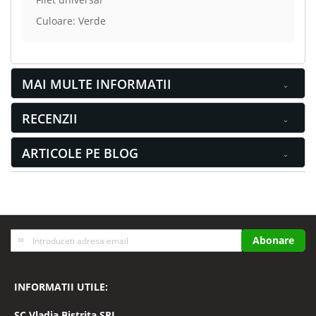
Culoare: Verde
MAI MULTE INFORMATII
RECENZII
ARTICOLE PE BLOG
Inscrieti-
Abonare
va
la
Buletinele
INFORMATII UTILE:
noastre
informative
SC
Vladia Bistrita SRL