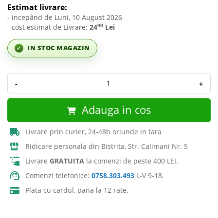
Estimat livrare:
- incepând de Luni, 10 August 2026
90
- cost estimat de Livrare:
24
Lei
IN STOC MAGAZIN
✓
-
+
Adauga in cos
Livrare prin curier, 24-48h oriunde in tara
Ridicare personala din Bistrita, Str. Calimani Nr. 5
Livrare
GRATUITA
la comenzi de peste 400 LEI.
Comenzi telefonice:
0758.303.493
L-V 9-18.
Plata cu cardul, pana la 12 rate.