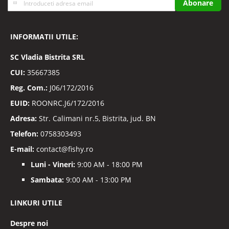
Abonare
va
la
Buletinele
INFORMATII UTILE:
noastre
informative
SC
Vladia Bistrita SRL
CUI:
35667385
Reg. Com.:
J06/172/2016
EUID:
ROONRC.J6/172/2016
Adresa:
Str. Calimani nr.5, Bistrita, jud. BN
Telefon:
0758303493
E-mail:
contact@fishy.ro
Luni - Vineri:
9:00 AM - 18:00 PM
Sambata:
9:00 AM - 13:00 PM
LINKURI UTILE
Despre noi