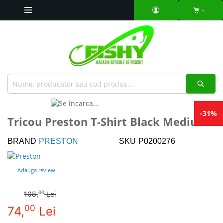
Mergeti
la
Continut
Căut
Skip
to
Skip
-31%
Tricou Preston T-Shirt Black Medium
the
to
end
the
BRAND
PRESTON
SKU
P0200276
of
beginning
the
of
images
the
Adauga review
gallery
images
gallery
00
108,
Lei
Pret special
00
74,
Lei