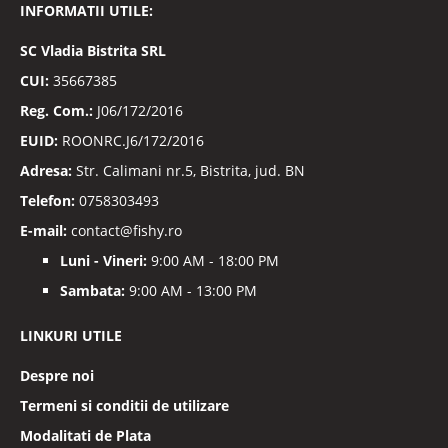
INFORMATII UTILE:
noastre
informative
SC
Vladia Bistrita SRL
CUI:
35667385
Reg. Com.:
J06/172/2016
EUID:
ROONRC.J6/172/2016
Adresa:
Str. Calimani nr.5, Bistrita, jud. BN
Telefon:
0758303493
E-mail:
contact@fishy.ro
Luni - Vineri:
9:00 AM - 18:00 PM
Sambata:
9:00 AM - 13:00 PM
LINKURI UTILE
Despre noi
Termeni si conditii de utilizare
Modalitati de Plata