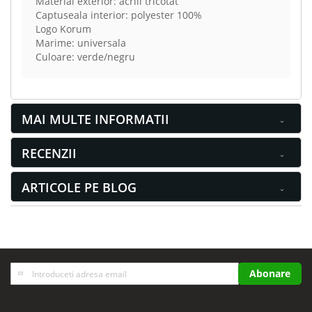
Material exterior: acrill tricotat
Captuseala interior: polyester 100%
Logo Korum
Marime: universala
Culoare: verde/negru
MAI MULTE INFORMATII
RECENZII
ARTICOLE PE BLOG
Inscrieti-
Abonare
va
la
Buletinele