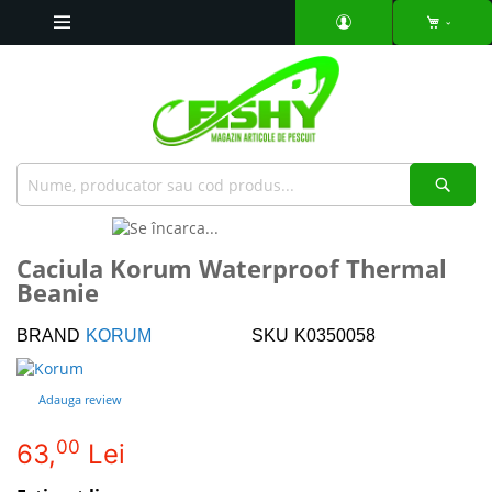
Mergeti
la
Continut
Căut
Skip
to
Skip
Caciula Korum Waterproof Thermal
the
to
Beanie
end
the
of
beginning
the
of
BRAND
KORUM
SKU
K0350058
images
the
gallery
images
Adauga review
gallery
00
63,
Lei