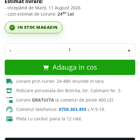
Estimat livrare:
- incepând de Marți, 11 August 2026
90
- cost estimat de Livrare:
24
Lei
IN STOC MAGAZIN
✓
-
+
Adauga in cos
Livrare prin curier, 24-48h oriunde in tara
Ridicare personala din Bistrita, Str. Calimani Nr. 5
Livrare
GRATUITA
la comenzi de peste 400 LEI.
Comenzi telefonice:
0758.303.493
L-V 9-18.
Plata cu cardul, pana la 12 rate.