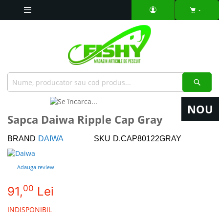
Mergeti
la
Continut
Căut
Skip
NOU
to
Skip
Sapca Daiwa Ripple Cap Gray
the
to
end
the
BRAND
DAIWA
SKU
D.CAP80122GRAY
of
beginning
the
of
images
the
Adauga review
gallery
images
gallery
00
91,
Lei
INDISPONIBIL