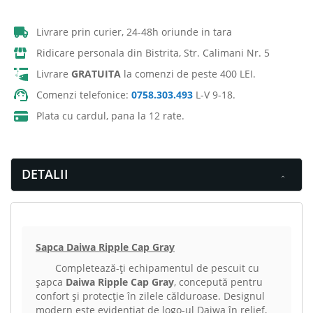
Livrare prin curier, 24-48h oriunde in tara
Ridicare personala din Bistrita, Str. Calimani Nr. 5
Livrare
GRATUITA
la comenzi de peste 400 LEI.
Comenzi telefonice:
0758.303.493
L-V 9-18.
Plata cu cardul, pana la 12 rate.
DETALII
Sapca Daiwa Ripple Cap Gray
Completează-ți echipamentul de pescuit cu
șapca
Daiwa Ripple Cap Gray
, concepută pentru
confort și protecție în zilele călduroase. Designul
modern este evidențiat de logo-ul Daiwa în relief,