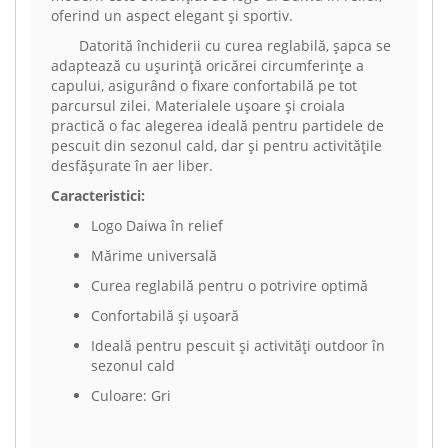
oferind un aspect elegant și sportiv.
Datorită închiderii cu curea reglabilă, șapca se
adaptează cu ușurință oricărei circumferințe a
capului, asigurând o fixare confortabilă pe tot
parcursul zilei. Materialele ușoare și croiala
practică o fac alegerea ideală pentru partidele de
pescuit din sezonul cald, dar și pentru activitățile
desfășurate în aer liber.
Caracteristici:
Logo Daiwa în relief
Mărime universală
Curea reglabilă pentru o potrivire optimă
Confortabilă și ușoară
Ideală pentru pescuit și activități outdoor în
sezonul cald
Culoare: Gri