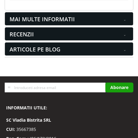
MAI MULTE INFORMATII
RECENZII
ARTICOLE PE BLOG
Inscrieti-
Abonare
va
la
Buletinele
INFORMATII UTILE:
noastre
informative
SC
Vladia Bistrita SRL
CUI:
35667385