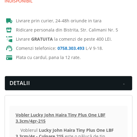
INDISPONIBIL
Livrare prin curier, 24-48h oriunde in tara
Ridicare personala din Bistrita, Str. Calimani Nr. 5
Livrare
GRATUITA
la comenzi de peste 400 LEI.
Comenzi telefonice:
0758.303.493
L-V 9-18.
Plata cu cardul, pana la 12 rate.
DETALII
Vobler Lucky John Haira Tiny Plus One LBF
3.3cm/4gr-215
Voblerul
Lucky John Haira Tiny Plus One LBF
3.3cm/4g - Culoare 215
este o nălucă de tip