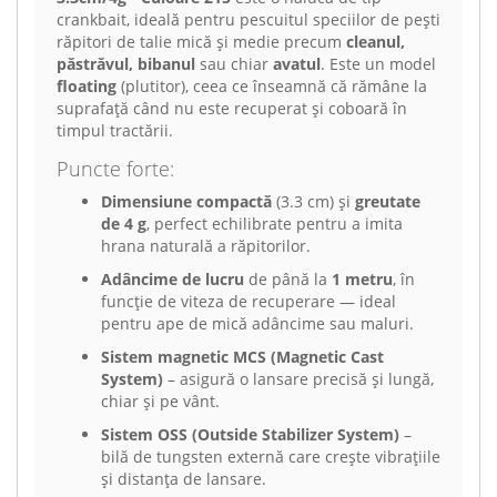
crankbait, ideală pentru pescuitul speciilor de pești
răpitori de talie mică și medie precum
cleanul,
păstrăvul, bibanul
sau chiar
avatul
. Este un model
floating
(plutitor), ceea ce înseamnă că rămâne la
suprafață când nu este recuperat și coboară în
timpul tractării.
Puncte forte:
Dimensiune compactă
(3.3 cm) și
greutate
de 4 g
, perfect echilibrate pentru a imita
hrana naturală a răpitorilor.
Adâncime de lucru
de până la
1 metru
, în
funcție de viteza de recuperare — ideal
pentru ape de mică adâncime sau maluri.
Sistem magnetic MCS (Magnetic Cast
System)
– asigură o lansare precisă și lungă,
chiar și pe vânt.
Sistem OSS (Outside Stabilizer System)
–
bilă de tungsten externă care crește vibrațiile
și distanța de lansare.