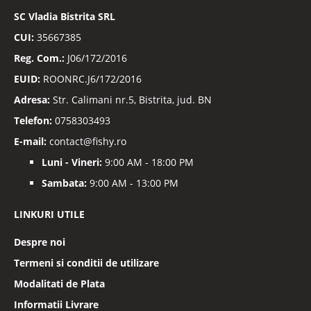
informative
SC
Vladia Bistrita SRL
CUI:
35667385
Reg. Com.:
J06/172/2016
EUID:
ROONRC.J6/172/2016
Adresa:
Str. Calimani nr.5, Bistrita, jud. BN
Telefon:
0758303493
E-mail:
contact@fishy.ro
Luni - Vineri:
9:00 AM - 18:00 PM
Sambata:
9:00 AM - 13:00 PM
LINKURI UTILE
Despre noi
Termeni si conditii de utilizare
Modalitati de Plata
Informatii Livrare