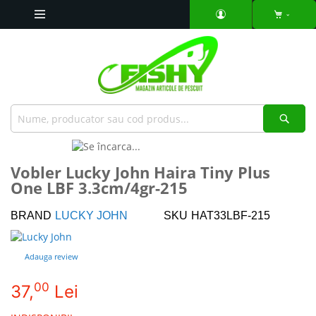
Mergeti
la
Continut
Căut
Skip
to
Skip
Vobler Lucky John Haira Tiny Plus
the
to
One LBF 3.3cm/4gr-215
end
the
of
beginning
the
of
BRAND
LUCKY JOHN
SKU
HAT33LBF-215
images
the
gallery
images
Adauga review
gallery
00
37,
Lei