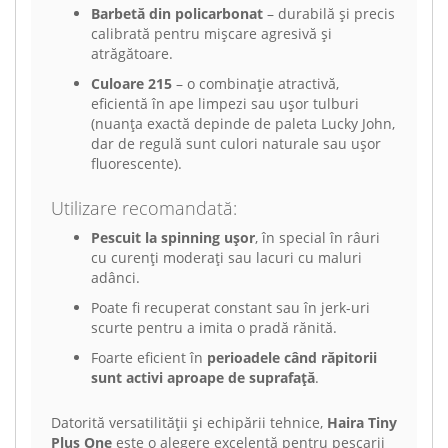
Barbetă din policarbonat
– durabilă și precis
calibrată pentru mișcare agresivă și
atrăgătoare.
Culoare 215
– o combinație atractivă,
eficientă în ape limpezi sau ușor tulburi
(nuanța exactă depinde de paleta Lucky John,
dar de regulă sunt culori naturale sau ușor
fluorescente).
Utilizare recomandată:
Pescuit la spinning ușor
, în special în râuri
cu curenți moderați sau lacuri cu maluri
adânci.
Poate fi recuperat constant sau în jerk-uri
scurte pentru a imita o pradă rănită.
Foarte eficient în
perioadele când răpitorii
sunt activi aproape de suprafață
.
Datorită versatilității și echipării tehnice,
Haira Tiny
Plus One
este o alegere excelentă pentru pescarii