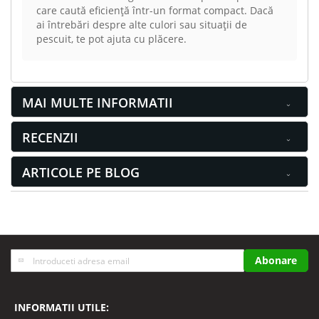
care caută eficiență într-un format compact. Dacă
ai întrebări despre alte culori sau situații de
pescuit, te pot ajuta cu plăcere.
MAI MULTE INFORMATII
RECENZII
ARTICOLE PE BLOG
Inscrieti-
Abonare
va
la
Buletinele
INFORMATII UTILE:
noastre