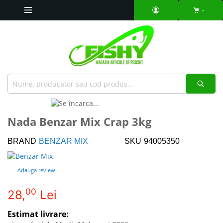
Mergeti
la
Continut
Căut
Skip
to
Skip
Nada Benzar Mix Crap 3kg
the
to
end
the
BRAND
BENZAR MIX
SKU
94005350
of
beginning
the
of
images
the
Adauga review
gallery
images
gallery
00
28,
Lei
Estimat livrare: