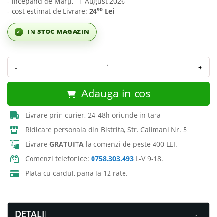
- incepând de Marți, 11 August 2026
90
- cost estimat de Livrare:
24
Lei
IN STOC MAGAZIN
✓
-
+
Adauga in cos
Livrare prin curier, 24-48h oriunde in tara
Ridicare personala din Bistrita, Str. Calimani Nr. 5
Livrare
GRATUITA
la comenzi de peste 400 LEI.
Comenzi telefonice:
0758.303.493
L-V 9-18.
Plata cu cardul, pana la 12 rate.
DETALII