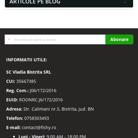
ARTICOLE PE BLOG
Inscrieti-
Abonare
va
la
Buletinele
INFORMATII UTILE:
noastre
informative
SC
Vladia Bistrita SRL
CUI:
35667385
Reg. Com.:
J06/172/2016
EUID:
ROONRC.J6/172/2016
Adresa:
Str. Calimani nr.5, Bistrita, jud. BN
Telefon:
0758303493
E-mail:
contact@fishy.ro
Luni - Vineri:
9:00 AM - 18:00 PM