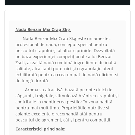
Nada Benzar Mix Crap 3kg
Nada Benzar Mix Crap 3kg este un amestec
profesional de nadă, conceput special pentru
pescuitul crapului și al altor ciprinide. Dezvoltată
pe baza experienței competiționale a lui Benzar
Zsolt, această nadă combină ingrediente de înaltă
calitate, atractanți puternici și o granulație atent
echilibrată pentru a crea un pat de nadă eficient și
de lungă durată.
Aroma sa atractivă, bazată pe note dulci de
căpșuni și migdale, stimulează hrănirea crapului și
contribuie la menținerea peștilor în zona nadită
pentru mai mult timp. Proprietățile nutritive și
colante excelente o recomandă atât pentru
pescuitul de agrement, cât și pentru competiții.
Caracteristici principale: